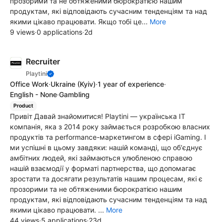
прозорими та не обтяженими бюрократією нашим
продуктам, які відповідають сучасним тенденціям та над
якими цікаво працювати. Якщо тобі це...
More
9 views
·
0 applications
·
2d
Recruiter
Playtini
Office Work
·
Ukraine
(Kyiv)
·
1 year of experience
·
English - None
·
Gambling
Product
Привіт Давай знайомитися! Playtini — українська ІТ
компанія, яка з 2014 року займається розробкою власних
продуктів та performance-маркетингом в сфері iGaming. І
ми успішні в цьому завдяки: нашій команді, що обʼєднує
амбітних людей, які займаються улюбленою справою
нашій взаємодії у форматі партнерства, що допомагає
зростати та досягати результатів нашим процесам, які є
прозорими та не обтяженими бюрократією нашим
продуктам, які відповідають сучасним тенденціям та над
якими цікаво працювати. ...
More
44 views
·
5 applications
·
23d