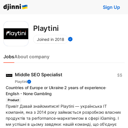
Sign Up
Playtini
Joined in 2018
Jobs
About company
Middle SEO Specialist
$$
Playtini
Countries of Europe or Ukraine
·
2 years of experience
·
English - None
·
Gambling
Product
Привіт Давай знайомитися! Playtini — українська ІТ
компанія, яка з 2014 року займається розробкою власних
продуктів та performance-маркетингом в сфері iGaming. І
ми успішні в цьому завдяки: нашій команді, що обʼєднує