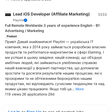
Lead iOS Developer (Affiliate Marketing)
$$$$
Playtini
Full Remote
·
Worldwide
·
3 years of experience
·
English - B1
·
Advertising / Marketing
Product
Привіт Давай знайомитися! Playtini — українська ІТ
компанія, яка з 2014 року займається розробкою власних
продуктів та performance-маркетингом в сфері iGaming. І
ми успішні в цьому завдяки: нашій команді, що об'єднує
амбітних людей, які займаються улюбленою справою
нашій взаємодії у форматі партнерства, що допомагає
зростати та досягати результатів нашим процесам, які є
прозорими та не обтяженими бюрократією нашим
продуктам, які відповідають сучасним тенденціям та над
якими цікаво працювати. Якщо тобі це...
More
119 views
·
26 applications
·
29d
Log In
or
Sign Up
to see all posted jobs