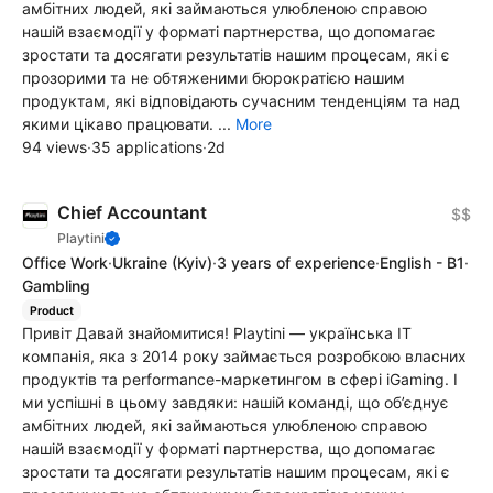
амбітних людей, які займаються улюбленою справою
нашій взаємодії у форматі партнерства, що допомагає
зростати та досягати результатів нашим процесам, які є
прозорими та не обтяженими бюрократією нашим
продуктам, які відповідають сучасним тенденціям та над
якими цікаво працювати. ...
More
94 views
·
35 applications
·
2d
Chief Accountant
$$
Playtini
Office Work
·
Ukraine
(Kyiv)
·
3 years of experience
·
English - B1
·
Gambling
Product
Привіт Давай знайомитися! Playtini — українська ІТ
компанія, яка з 2014 року займається розробкою власних
продуктів та performance-маркетингом в сфері iGaming. І
ми успішні в цьому завдяки: нашій команді, що об’єднує
амбітних людей, які займаються улюбленою справою
нашій взаємодії у форматі партнерства, що допомагає
зростати та досягати результатів нашим процесам, які є