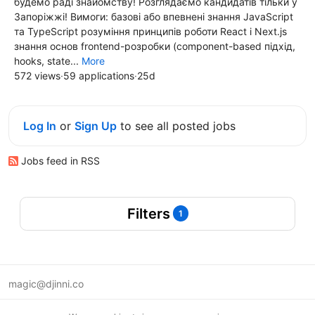
будемо раді знайомству! Розглядаємо кандидатів тільки у
Запоріжжі! Вимоги: базові або впевнені знання JavaScript
та TypeScript розуміння принципів роботи React і Next.js
знання основ frontend-розробки (component-based підхід,
hooks, state...
More
572 views
·
59 applications
·
25d
Log In
or
Sign Up
to see all posted jobs
Jobs feed in RSS
Filters
1
magic@djinni.co
Terms of Use