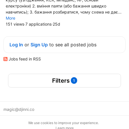
електроніки) 2. вміння паяти (або бажання швидко
навчитись); 3. бажання розбиратися, чому схема не дає...
More
151 views
·
7 applications
·
25d
Log In
or
Sign Up
to see all posted jobs
Jobs feed in RSS
Filters
1
magic@djinni.co
Terms of Use
We use cookies to improve your experience.
Suggest an idea
Learn more