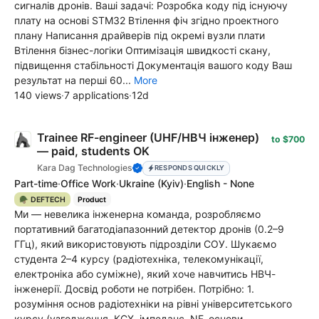
сигналів дронів. Ваші задачі: Розробка коду під існуючу
плату на основі STM32 Втілення фіч згідно проектного
плану Написання драйверів під окремі вузли плати
Втілення бізнес-логіки Оптимізація швидкості скану,
підвищення стабільності Документація вашого коду Ваш
результат на перші 60...
More
140 views
·
7 applications
·
12d
Trainee RF-engineer (UHF/НВЧ інженер)
to $700
— paid, students OK
Kara Dag Technologies
RESPONDS QUICKLY
Part-time
·
Office Work
·
Ukraine
(Kyiv)
·
English - None
🪖 DEFTECH
Product
Ми — невелика інженерна команда, розробляємо
портативний багатодіапазонний детектор дронів (0.2–9
ГГц), який використовують підрозділи СОУ. Шукаємо
студента 2–4 курсу (радіотехніка, телекомунікації,
електроніка або суміжне), який хоче навчитись НВЧ-
інженерії. Досвід роботи не потрібен. Потрібно: 1.
розуміння основ радіотехніки на рівні університетського
курсу (узгодження, КСХ, імпеданс, NF, основи