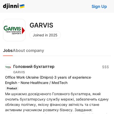
Sign Up
GARVIS
Joined in 2025
Jobs
About company
Головний бухгалтер
$$$
GARVIS
Office Work
·
Ukraine
(Dnipro)
·
3 years of experience
·
English - None
·
Healthcare / MedTech
Product
Ми шукаємо досвідченого Головного бухгалтера, який
очолить бухгалтерську службу мережі, забезпечить єдину
облікову політику, якісну фінансову звітність та стане
активним учасником розвитку бізнесу. Завдання: