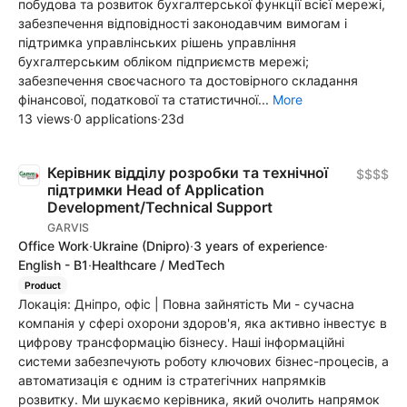
побудова та розвиток бухгалтерської функції всієї мережі,
забезпечення відповідності законодавчим вимогам і
підтримка управлінських рішень управління
бухгалтерським обліком підприємств мережі;
забезпечення своєчасного та достовірного складання
фінансової, податкової та статистичної...
More
13 views
·
0 applications
·
23d
Керівник відділу розробки та технічної
$$$$
підтримки Head of Application
Development/Technical Support
GARVIS
Office Work
·
Ukraine
(Dnipro)
·
3 years of experience
·
English - B1
·
Healthcare / MedTech
Product
Локація: Дніпро, офіс | Повна зайнятість Ми - сучасна
компанія у сфері охорони здоров'я, яка активно інвестує в
цифрову трансформацію бізнесу. Наші інформаційні
системи забезпечують роботу ключових бізнес-процесів, а
автоматизація є одним із стратегічних напрямків
розвитку. Ми шукаємо керівника, який очолить напрямок