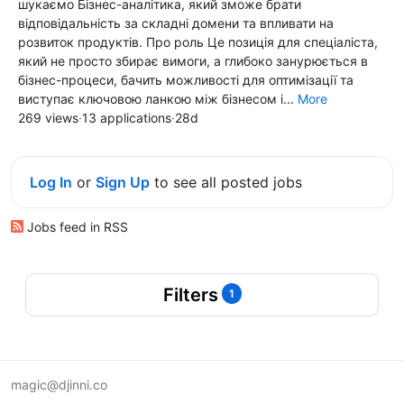
шукаємо Бізнес-аналітика, який зможе брати
відповідальність за складні домени та впливати на
розвиток продуктів. Про роль Це позиція для спеціаліста,
який не просто збирає вимоги, а глибоко занурюється в
бізнес-процеси, бачить можливості для оптимізації та
виступає ключовою ланкою між бізнесом і...
More
269 views
·
13 applications
·
28d
Log In
or
Sign Up
to see all posted jobs
Jobs feed in RSS
Filters
1
magic@djinni.co