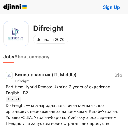
Sign Up
Difreight
Joined in 2026
Jobs
About company
Бізнес-аналітик (IT, Middle)
$$$
Difreight
Part-time
·
Hybrid Remote
·
Ukraine
·
3 years of experience
·
English - B2
Product
DiFFreight — міжнародна логістична компанія, що
організовує перевезення за напрямками: Китай–Україна,
Україна–США, Україна–Європа. У зв’язку з розширенням
IT-відділу та запуском нових стратегічних продуктів