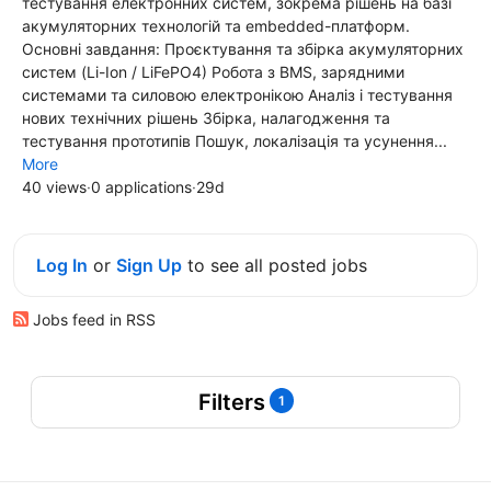
тестування електронних систем, зокрема рішень на базі
акумуляторних технологій та embedded-платформ.
Основні завдання: Проєктування та збірка акумуляторних
систем (Li-Ion / LiFePO4) Робота з BMS, зарядними
системами та силовою електронікою Аналіз і тестування
нових технічних рішень Збірка, налагодження та
тестування прототипів Пошук, локалізація та усунення...
More
40 views
·
0 applications
·
29d
Log In
or
Sign Up
to see all posted jobs
Jobs feed in RSS
Filters
1