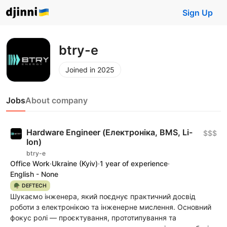
Sign Up
btry-e
Joined in 2025
Jobs
About company
Hardware Engineer (Електроніка, BMS, Li-
$$$
Ion)
btry-e
Office Work
·
Ukraine
(Kyiv)
·
1 year of experience
·
English - None
🪖 DEFTECH
Шукаємо інженера, який поєднує практичний досвід
роботи з електронікою та інженерне мислення. Основний
фокус ролі — проєктування, прототипування та