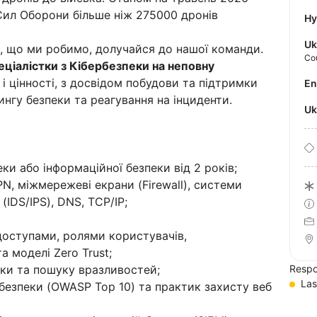
Сил Оборони більше ніж 275000 дронів
Hy
Uk
, що ми робимо, долучайся до нашої команди.
Co
еціалістки з Кібербезпеки на неповну
і цінності, з досвідом побудови та підтримки
E
ингу безпеки та реагування на інциденти.
U
ки або інформаційної безпеки від 2 років;
N, міжмережеві екрани (Firewall), системи
(IDS/IPS), DNS, TCP/IP;
доступами, ролями користувачів,
а моделі Zero Trust;
еки та пошуку вразливостей;
Respo
Las
 безпеки (OWASP Top 10) та практик захисту веб