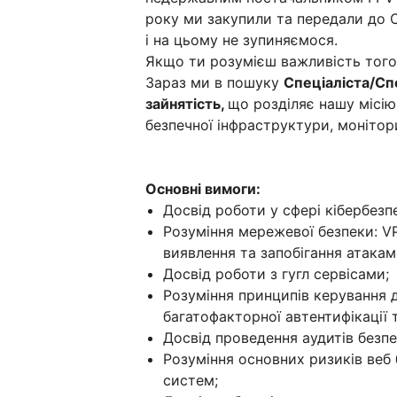
року ми закупили та передали до 
і на цьому не зупиняємося.
Якщо ти розумієш важливість того
Зараз ми в пошуку
Спеціаліста/Сп
зайнятість,
що розділяє нашу місію 
безпечної інфраструктури, монітор
Основні вимоги:
Досвід роботи у сфері кібербезпе
Розуміння мережевої безпеки: VP
виявлення та запобігання атакам 
Досвід роботи з гугл сервісами;
Розуміння принципів керування 
багатофакторної автентифікації т
Досвід проведення аудитів безп
Розуміння основних ризиків веб
систем;