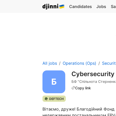
Candidates
Jobs
Sa
All jobs
Operations (Ops)
Securi
Cybersecurity 
БФ "Спільнота Стерненк
Copy link
🪖 DEFTECH
Вітаємо, друже! Благодійний Фонд
недержавним постачальником FPV-д