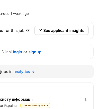
onded 1 week ago
d for this job 👀
See applicant insights
n Djinni
login
or
signup
.
jobs in
analytics →
ахисту інформації
$
и України
RESPONDS QUICKLY