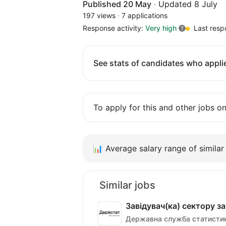
Published 20 May
·
Updated 8 July
197 views
·
7 applications
Response activity:
Very high
Last resp
See stats of candidates who applie
To apply for this and other jobs o
📊
Average salary range of similar 
Similar jobs
Завідувач(ка) сектору з
Державна служба статистик