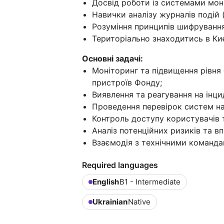
Досвід роботи із системами моні
Навички аналізу журналів подій (
Розуміння принципів шифрування
Територіально знаходитись в Киє
Основні задачі:
Моніторинг та підвищення рівня 
пристроїв Фонду;
Виявлення та реагування на інци
Проведення перевірок систем на
Контроль доступу користувачів т
Аналіз потенційних ризиків та в
Взаємодія з технічними команд
Required languages
English
B1 - Intermediate
Ukrainian
Native