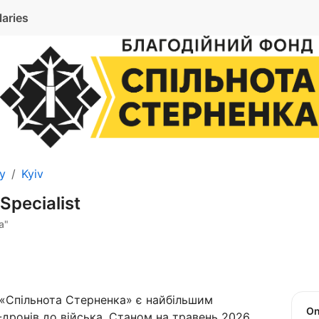
laries
ty
Kyiv
Specialist
а"
 «Спільнота Стерненка» є найбільшим
O
ронів до війська. Станом на травень 2026