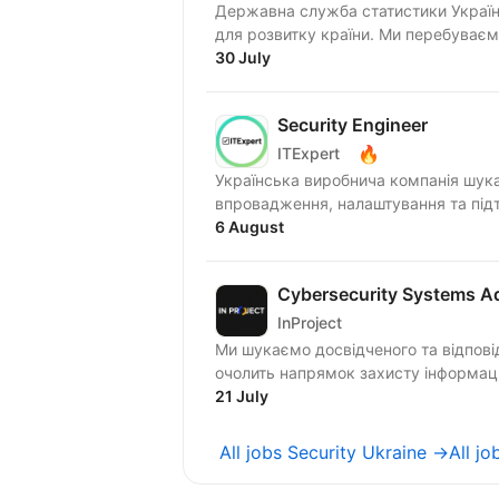
Державна служба статистики Україн
для розвитку країни. Ми перебуваємо
30 July
Security Engineer
🔥
ITExpert
Українська виробнича компанія шукає
впровадження, налаштування та підт
6 August
Cybersecurity Systems Ad
InProject
Ми шукаємо досвідченого та відповід
очолить напрямок захисту інформацій
21 July
All jobs Security Ukraine →
All j