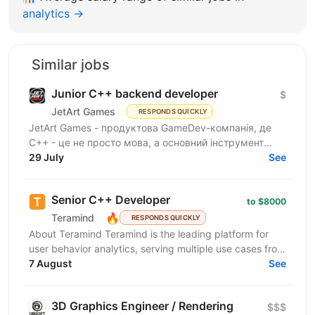
analytics →
Similar jobs
Junior C++ backend developer
$
JetArt Games
RESPONDS QUICKLY
JetArt Games - продуктова GameDev-компанія, де
C++ - це не просто мова, а основний інструмент
виробництва. Ми будуємо серверну інфраструктуру
29 July
See
ігор з нуля:...
Senior C++ Developer
to $8000
🔥
Teramind
RESPONDS QUICKLY
About Teramind Teramind is the leading platform for
user behavior analytics, serving multiple use cases from
insider risk mitigation to business process...
7 August
See
3D Graphics Engineer / Rendering
$$$