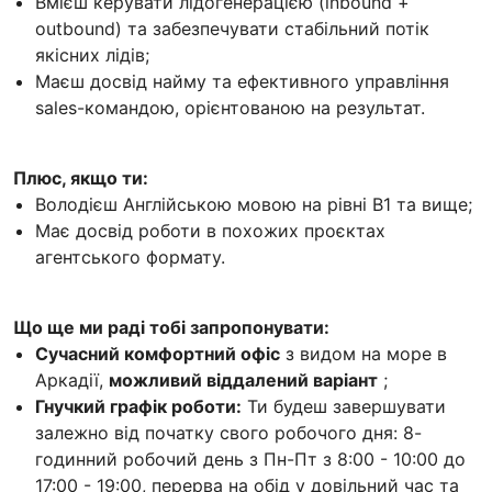
Вмієш керувати лідогенерацією (inbound +
outbound) та забезпечувати стабільний потік
якісних лідів;
Маєш досвід найму та ефективного управління
sales-командою, орієнтованою на результат.
Плюс, якщо ти:
Володієш Англійською мовою на рівні B1 та вище;
Має досвід роботи в похожих проєктах
агентського формату.
Що ще ми раді тобі запропонувати:
Сучасний комфортний офіс
з видом на море в
Аркадії,
можливий віддалений варіант
;
Гнучкий графік роботи:
Ти будеш завершувати
залежно від початку свого робочого дня: 8-
годинний робочий день з Пн-Пт з 8:00 - 10:00 до
17:00 - 19:00, перерва на обід у довільний час та