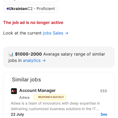
Ukrainian
C2 - Proficient
The job ad is no longer active
Look at the current
jobs Sales →
📊
$1000-2000
Average salary range of similar
jobs in
analytics →
Similar jobs
Account Manager
$$$
Adwa
RESPONDS QUICKLY
Adwa is a team of innovators with deep expertise in
delivering customized business solutions in the IT
sector. We are looking for an outgoing extrovert and...
22 July
See