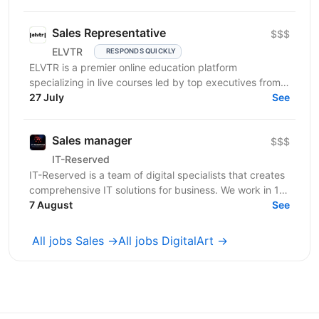
Sales Representative
$$$
ELVTR
RESPONDS QUICKLY
ELVTR is a premier online education platform
specializing in live courses led by top executives from
globally renowned companies. Our unique approach
27 July
See
sets...
Sales manager
$$$
IT-Reserved
IT-Reserved is a team of digital specialists that creates
comprehensive IT solutions for business. We work in 14
areas, including IT, marketing, legal and...
7 August
See
All jobs Sales →
All jobs DigitalArt →