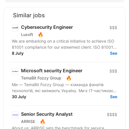
Similar jobs
Cybersecurity Engineer
$$$
🔥
Luxoft
We are embarking on a critical initiative to achieve ISO
81001 compliance for our esteemed client. ISO 81001 is
a pivotal standard for health informatics,...
8 July
See
Microsoft security Engineer
$$$
🔥
TemaBit Fozzy Group
Ми — TemaBit Fozzy Group — команда фанатів
технологій, які змінюють Україну. Ми є IT-частиною
Fozzy Group — однієї з найбільших торгово-
30 July
See
промислових груп...
Senior Security Аnalyst
$$$$
🔥
ARRISE
About us: ARRISE sets the benchmark for service