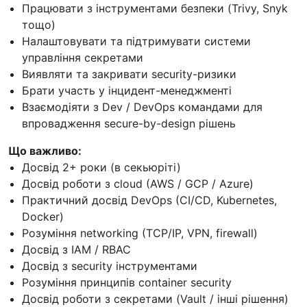
Працювати з інструментами безпеки (Trivy, Snyk
тощо)
Налаштовувати та підтримувати системи
управління секретами
Виявляти та закривати security-ризики
Брати участь у інцидент-менеджменті
Взаємодіяти з Dev / DevOps командами для
впровадження secure-by-design рішень
Що важливо:
Досвід 2+ роки (в секьюріті)
Досвід роботи з cloud (AWS / GCP / Azure)
Практичний досвід DevOps (CI/CD, Kubernetes,
Docker)
Розуміння networking (TCP/IP, VPN, firewall)
Досвід з IAM / RBAC
Досвід з security інструментами
Розуміння принципів container security
Досвід роботи з секретами (Vault / інші рішення)