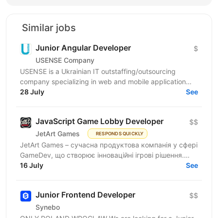
Similar jobs
Junior Angular Developer
$
USENSE Company
USENSE is a Ukrainian IT outstaffing/outsourcing
company specializing in web and mobile application
development for clients across Europe and the USA.
28 July
See
Over...
JavaScript Game Lobby Developer
$$
JetArt Games
RESPONDS QUICKLY
JetArt Games – сучасна продуктова компанія у сфері
GameDev, що створює інноваційні ігрові рішення.
Шукаємо JavaScript Developer, якому затісно в
16 July
See
рамках...
Junior Frontend Developer
$$
Synebo