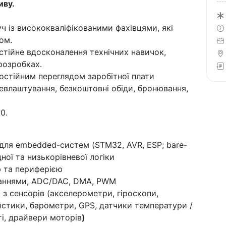
иву.
ч із висококваліфікованими фахівцями, які
ом.
остійне вдосконалення технічних навичок,
розробках.
постійним переглядом заробітної плати
цевлаштування, безкоштовні обіди, бронювання,
0.
 для embedded-систем (STM32, AVR, ESP; bare-
дної та низькорівневої логіки
ю та периферією
ваннями, ADC/DAC, DMA, PWM
 з сенсорів (акселерометри, гіроскопи,
стики, барометри, GPS, датчики температури /
ті, драйвери моторів
)