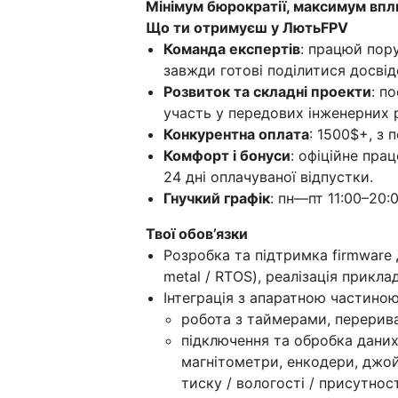
Мінімум бюрократії, максимум впл
Що ти отримуєш у ЛютьFPV
Команда експертів
: працюй пору
завжди готові поділитися досвід
Розвиток та складні проекти
: п
участь у передових інженерних 
Конкурентна оплата
: 1500$+, з 
Комфорт і бонуси
: офіційне пра
24 дні оплачуваної відпустки.
Гнучкий графік
: пн—пт 11:00–20:0
Твої обов’язки
Розробка та підтримка firmware
metal / RTOS), реалізація прикла
Інтеграція з апаратною частино
робота з таймерами, перери
підключення та обробка даних
магнітометри, енкодери, джой
тиску / вологості / присутнос