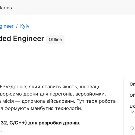
laries
gineer
Kyiv
ded Engineer
Offline
O
V-дронів, який ставить якість, інновації
творюємо дрони для перегонів, аерозйомки,
Of
 місія — допомога військовим. Тут твоя робота
Uk
ння формують майбутнє технологій.
Co
2, C/C++) для розробки дронів.
.