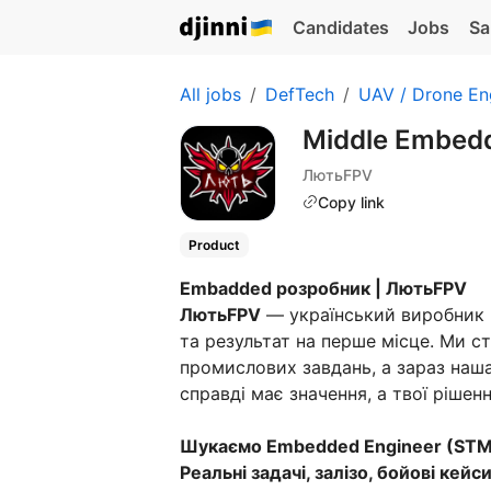
Candidates
Jobs
Sa
All jobs
DefTech
UAV / Drone En
Middle Embed
ЛютьFPV
Copy link
Product
Embadded розробник | ЛютьFPV
ЛютьFPV
— український виробник FP
та результат на перше місце. Ми с
промислових завдань, а зараз наша
справді має значення, а твої ріше
Шукаємо Embedded Engineer (STM3
Реальні задачі, залізо, бойові кейси