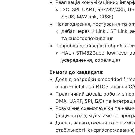
Реалізація комунікаційних інтерф
I2C, SPI, UART, RS-232/485, U
SBUS, MAVLink, CRSF)
Налагодження, тестування та оп
дебаг через J-Link / ST-Link, а
та енергоспоживання
Розробка драйверів і обробка си
HAL / STM32Cube, low-level ро
усереднення, кореляція)
Вимоги до кандидата:
Досвід розробки embedded firmwa
з bare-metal або RTOS, знання C
Практичний досвід роботи з пер
DMA, UART, SPI, I2C) та інтегра
Розуміння схемотехніки та нав
(осцилограф, мультиметр, прог
Досвід налагодження та оптиміза
стабільності, енергоспоживання)