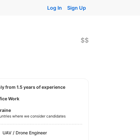
Log In
Sign Up
$$
nly from 1.5 years of experience
fice Work
raine
untries where we consider candidates
UAV / Drone Engineer