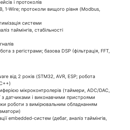
ейсів і протоколів
SB, 1-Wire; протоколи вищого рівня (Modbus,
тимізація системи
наліз таймінгів, стабільності
гналів
бота з регістрами; базова DSP (фільтрація, FFT,
re від 2 років (STM32, AVR, ESP; робота
/C++)
иферією мікроконтролерів (таймери, ADC/DAC,
ції з датчиками і виконавчими пристроями
ички роботи з вимірювальним обладнанням
раматори)
ції embedded-систем (дебаг, аналіз таймінгів,