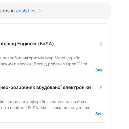
jobs in
analytics →
atching Engineer (БпЛА)
$
д розробки алгоритмів Map Matching або
еликим плюсом). Досвід роботи з OpenCV та...
See
нженер-розробник вбудованої електроніки
$
ні продукти у сфері безпілотних авіаційних
 та навігації БпЛА. Ми — команда науковців...
See