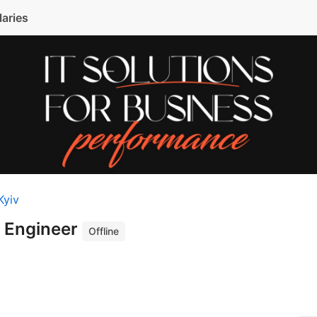
laries
Kyiv
s Engineer
Offline