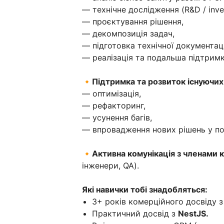
— технічне дослідження (R&D / inves
— проєктування рішення,
— декомпозиція задач,
— підготовка технічної документаці
— реалізація та подальша підтримк
🔸
Підтримка та розвиток існуючих 
— оптимізація,
— рефакторинг,
— усунення багів,
— впровадження нових рішень у по
🔸
Активна комунікація з членами
інженери, QA).
Які навички тобі знадобляться:
3+ років комерційного досвіду 
Практичний досвід з
NestJS.