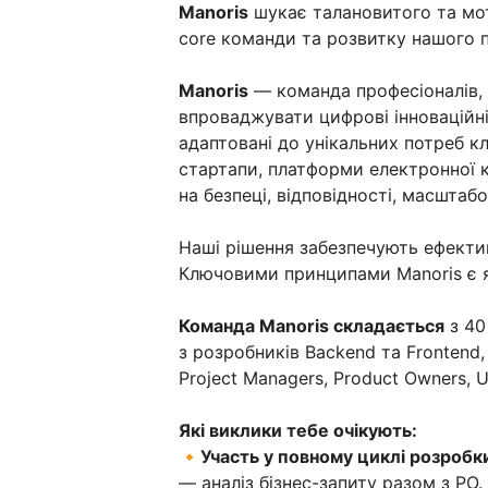
Manoris
шукає талановитого та м
core команди та розвитку нашого 
Manoris
— команда професіоналів, 
впроваджувати цифрові інноваційні
адаптовані до унікальних потреб кл
стартапи, платформи електронної к
на безпеці, відповідності, масштаб
Наші рішення забезпечують ефектив
Ключовими принципами Manoris є як
Команда Manoris складається
з 40
з розробників Backend та Frontend,
Project Managers, Product Owners, UI
Які виклики тебе очікують:
🔸
Участь у повному циклі розробки
— аналіз бізнес-запиту разом з PO.