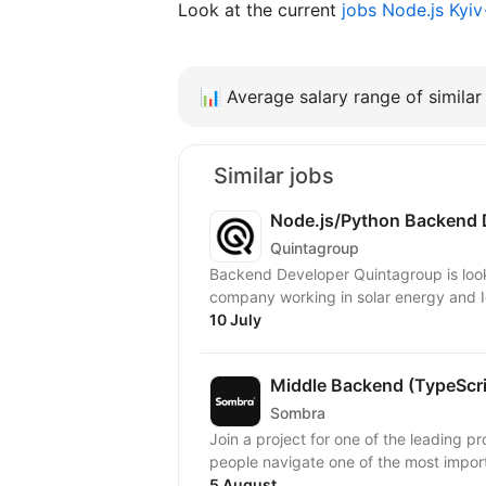
Look at the current
jobs Node.js Kyi
📊
Average salary range of similar 
Similar jobs
Node.js/Python Backend 
Quintagroup
Backend Developer Quintagroup is looking for a Backend Developer to join a European
company working in solar energy and Io
10 July
Middle Backend (TypeScr
Sombra
Join a project for one of the leading pr
people navigate one of the most importa
5 August