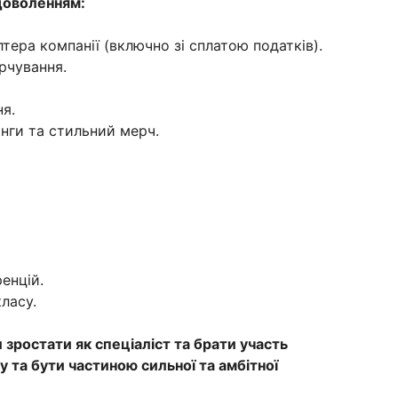
адоволенням:
тера компанії (включно зі сплатою податків).
рчування.
ня.
инги та стильний мерч.
енцій.
ласу.
зростати як спеціаліст та брати участь
 та бути частиною сильної та амбітної