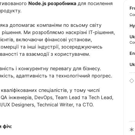
отивованого
Node.js розробника
для посилення
f
продукту.
Con
яка допомагає компаніям по всьому світу
Hy
 рішення. Ми розробляємо наскрізні ІТ-рішення,
Uk
ієнтів, включаючи фінансові установи,
Co
омерції та інші індустрії, зосереджуючись
E
ованості та взаємодії з користувачем.
U
ність і конкурентну перевагу для бізнесу.
ість, адаптивність та технологічний прогрес.
 кваліфікованих спеціалістів, у тому числі
 QA інженерів, DevOps, Team Lead та Tech Lead,
/UX Designers, Technical Writer, та CTO.
 фіч: