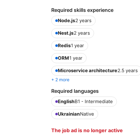
Required skills experience
Node.js
2 years
Nest.js
2 years
Redis
1 year
ORM
1 year
Microservice architecture
2.5 years
+ 2 more
Required languages
English
B1 - Intermediate
Ukrainian
Native
The job ad is no longer active