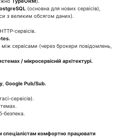
важно
TypeORM
).
ostgreSQL
(основна для нових сервісів),
іси з великим обсягом даних).
HTTP-сервісів.
tes.
 між сервісами (через брокери повідомлень,
стемах / мікросервісній архітектурі.
y
,
Google Pub/Sub.
асі-сервісів).
стемах.
б-безпека.
м спеціалістам комфортно працювати