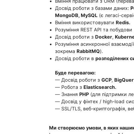
Вміння працювати з ORM (пере
Досвід роботи з базами даних:
P
MongoDB, MySQL
(є легасі-серв
Вміння використовувати
Redis.
Розуміння REST API та побудови 
Досвід роботи з
Docker
,
Kuberne
Розуміння асинхронної взаємодії
зокрема
RabbitMQ
).
Досвід роботи в
розподілених си
Буде перевагою:
— Досвід роботи з
GCP
,
BigQuer
— Робота з
Elasticsearch.
— Знання
PHP
(для підтримки лег
— Досвід у фінтех / high-load си
— SSL/TLS, веб-криптографія, ве
Ми створюємо умови, в яких наши