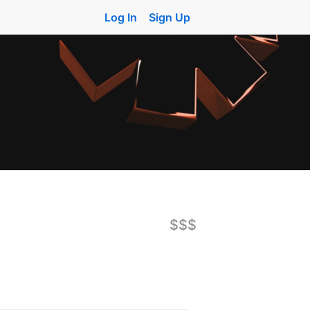
Log In
Sign Up
$$$