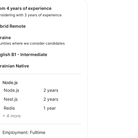
rom 4 years of experience
sidering with 3 years of experience
brid Remote
raine
untries where we consider candidates
nglish B1 - Intermediate
krainian Native
Node.js
Node.js
2 years
Nest.js
2 years
Redis
1 year
+ 4 more
Employment: Fulltime