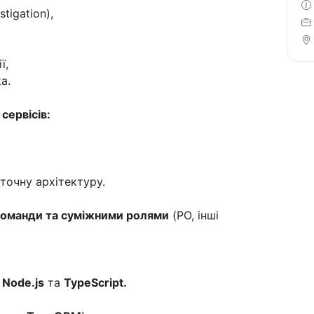
tigation),
ї,
а.
сервісів:
точну архітектуру.
 команди та суміжними ролями
(PO, інші
з
Node.js
та
TypeScript.