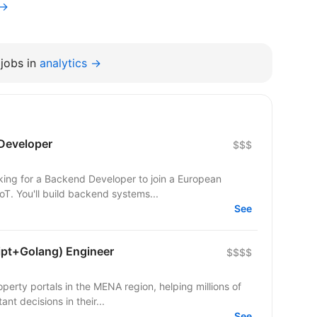
v→
jobs in
analytics →
Developer
$$$
T. You'll build backend systems...
See
ipt+Golang) Engineer
$$$$
operty portals in the MENA region, helping millions of
nt decisions in their...
See