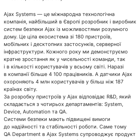
Ajax Systems — це міжнародна технологічна
компанія, найбільший в Європі розробник і виробник
систем безпеки Ajax із можливостями розумного
дому. Це ціла екосистема зі 180 пристроїв,
мобільних і десктопних застосунків, серверної
інфраструктури. Кожного року ми демонструємо
кратне зростання як у чисельності команди, так
і в кількості користувачів у всьому світі. Наразі
в компанії більше 4 100 працівників. А датчики Ajax
охороняють 4 млн користувачів у більш ніж 187
країнах світу.
За розробку пристроїв у Ajax відповідає R&D, який
складається з чотирьох департаментів: System,
Device, Automation та QA.
Системи безпеки мають підвищені вимоги
до надійності та стабільності роботи. Саме тому
QA Department в Ajax Systems супроводжує продукт