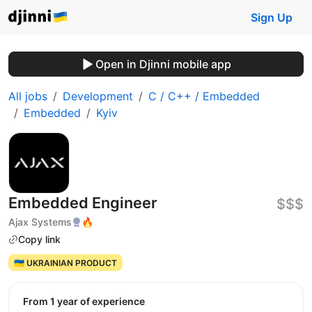
Sign Up
Open in Djinni mobile app
All jobs
Development
C / C++ / Embedded
Embedded
Kyiv
Embedded Engineer
$$$
Ajax Systems
🔥
Copy link
🇺🇦 UKRAINIAN PRODUCT
from 1 year of experience