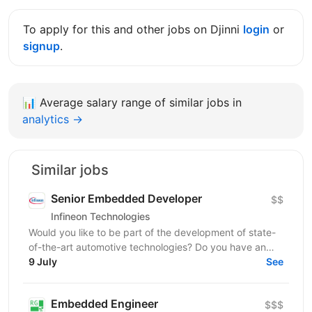
To apply for this and other jobs on Djinni
login
or
signup
.
📊
Average salary range of similar jobs in
analytics →
Similar jobs
Senior Embedded Developer
$$
Infineon Technologies
Would you like to be part of the development of state-
of-the-art automotive technologies? Do you have an
interest in human-machine interface systems and...
9 July
See
Embedded Engineer
$$$