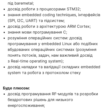
під baremetal;
досвід роботи з процесорами STM32;
знання embedded coding techniques, інтерфейсів
(SPI, I2C, UART) та підсистем;
досвід роботи з архітектурою ARM Cortex;
знання мови програмування C;
розуміння операційних систем: досвід
програмування у embedded Linux або подібних
вбудованих операційних системах (розуміння
понять потоків, задач, нам важливий досвід
з Real-time operating system);
досвід наладки та валідації складних embedded
system та робота з протоколом стеку
Буде плюсом:
досвід програмування RF-модулів та розробки
бездротових рішень для низького
енергоспоживання;