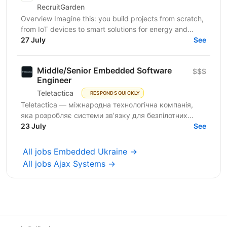
RecruitGarden
Overview Imagine this: you build projects from scratch,
from IoT devices to smart solutions for energy and
security. We’re looking for an Embedded Engineer....
27 July
See
Middle/Senior Embedded Software
$$$
Engineer
Teletactica
RESPONDS QUICKLY
Teletactica — міжнародна технологічна компанія,
яка розробляє системи зв’язку для безпілотних
авіаційних комплексів (БПаК), та охоплює як
23 July
See
рішення...
All jobs Embedded Ukraine →
All jobs Ajax Systems →