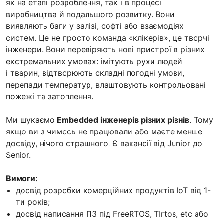
як на етапі розроблення, так і в процесі
виробництва й подальшого розвитку. Вони
виявляють баги у залізі, софті або взаємодіях
систем. Це не просто команда «клікерів», це творчі
інженери. Вони перевіряють нові пристрої в різних
екстремальних умовах: імітують рухи людей
і тварин, відтворюють складні погодні умови,
перепади температур, влаштовують контрольовані
пожежі та затоплення.
Ми шукаємо
Embedded інженерів різних рівнів
. Тому
якщо ви з чимось не працювали або маєте менше
досвіду, нічого страшного. Є вакансії від Junior до
Senior.
Вимоги:
досвід розробки комерційних продуктів IoT від 1-
ти років;
досвід написання ПЗ під FreeRTOS, TIrtos, etc або