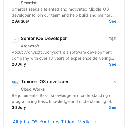
Smartist
Smartist seeks a talented and motivated Middle iOS
developer to join our team and help build and maintain
our mobile app. As a Middle iOS developer at...
2 August
See
Senior iOS Developer
$$$
Archysoft
About Archysoft Archysoft is a software development
company with over 10 years of experience delivering
solutions to clients across the United States and...
20 July
See
Trainee iOS developer
$
Cloud Works
Requirements: Basic knowledge and understanding of
programming Basic knowledge and understanding of
OOP Basic knowledge of Swift Basic knowledge of...
30 July
See
All jobs iOS →
All jobs Trident Media →