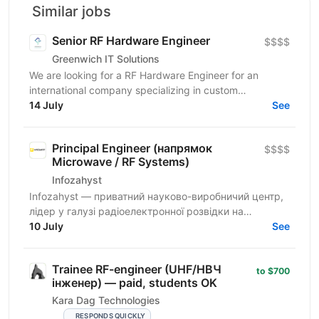
Similar jobs
Senior RF Hardware Engineer
$$$$
Greenwich IT Solutions
We are looking for a RF Hardware Engineer for an
international company specializing in custom
electronics development for embedded, industrial, and
14 July
See
IoT...
Principal Engineer (напрямок
$$$$
Microwave / RF Systems)
Infozahyst
Infozahyst — приватний науково-виробничий центр,
лідер у галузі радіоелектронної розвідки на
території України. Ми шукаємо Principal Engineer /
10 July
See
Chief...
Trainee RF-engineer (UHF/НВЧ
to $700
інженер) — paid, students OK
Kara Dag Technologies
RESPONDS QUICKLY