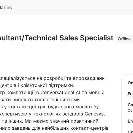
laries
ultant/Technical Sales Specialist
Offline
спеціалізується на розробці та впровадженні
O
ентрів і клієнтської підтримки.
р компетенції в Conversational AI та мовній
Fu
ювати високотехнологічні системи
Co
оту контакт-центрів будь-якого масштабу.
Co
кспертизою у технологіях вендорів Genesys,
brio та інших. Ми маємо значний практичний
E
ічних завдань для найбільших контакт-центрів
U