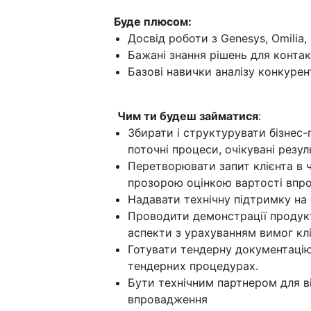
Буде плюсом:
Досвід роботи з Genesys, Omilia, C
Бажані знання рішень для контак
Базові навички аналізу конкурен
Чим ти будеш займатися
:
Збирати і структурувати бізнес-п
поточні процеси, очікувані резул
Перетворювати запит клієнта в ч
прозорою оцінкою вартості впр
Надавати технічну підтримку на
Проводити демонстрації продукті
аспекти з урахуванням вимог кл
Готувати тендерну документацію
тендерних процедурах.
Бути технічним партнером для в
впровадження