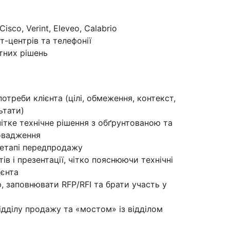
isco, Verint, Eleveo, Calabrio
т-центрів та телефонії
тних рішень
отреби клієнта (цілі, обмеження, контекст,
ьтати)
ітке технічне рішення з обґрунтованою та
овадження
 етапі передпродажу
в і презентації, чітко пояснюючи технічні
ієнта
, заповнювати RFP/RFI та брати участь у
ідділу продажу та «мостом» із відділом