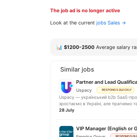
The job ad is no longer active
Look at the current
jobs Sales →
📊
$1200-2500
Average salary ran
Similar jobs
Partner and Lead Qualifi
Uspacy
RESPONDS QUICKLY
Uspacy — український b2b SaaS-продукт для спільної роботи та продажів. Ми чудово
зростаємо в Україні, але пра
28 July
VIP Manager (English or 
Emerise Group
RESPONDS QU