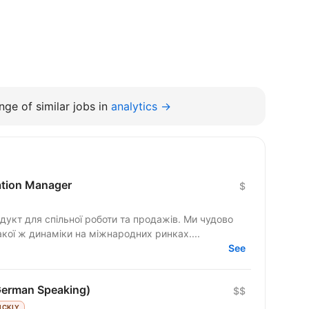
ge of similar jobs in
analytics →
cation Manager
$
гнемо такої ж динаміки на міжнародних ринках....
See
German Speaking)
$$
ICKLY