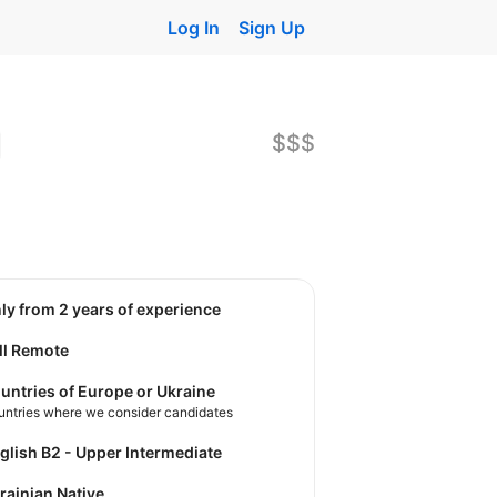
Log In
Sign Up
$$$
nly from 2 years of experience
ll Remote
untries of Europe or Ukraine
untries where we consider candidates
nglish B2 - Upper Intermediate
krainian Native