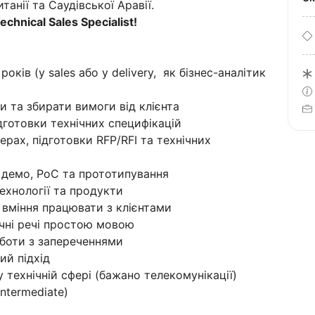
анії та Саудівської Аравії.
chnical Sales Specialist!
оків (у sales або у delivery, як бізнес-аналітик
и та збирати вимоги від клієнта
дготовки технічних специфікацій
ерах, підготовки RFP/RFI та технічних
 демо, PoC та прототипування
ехнології та продукти
 вміння працювати з клієнтами
ічні речі простою мовою
боти з запереченнями
ий підхід
 технічній сфері (бажано телекомунікації)
Intermediate)