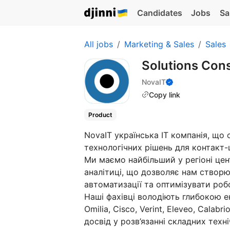
Candidates
Jobs
Sa
All jobs
Marketing & Sales
Sales
Solutions Cons
NovaIT
Copy link
Product
NovaIT українська ІТ компанія, що 
технологічних рішень для контакт-ц
Ми маємо найбільший у регіоні цент
аналітиці, що дозволяє нам створ
автоматизації та оптимізувати роб
Наші фахівці володіють глибокою е
Omilia, Cisco, Verint, Eleveo, Cala
досвід у розв’язанні складних техн