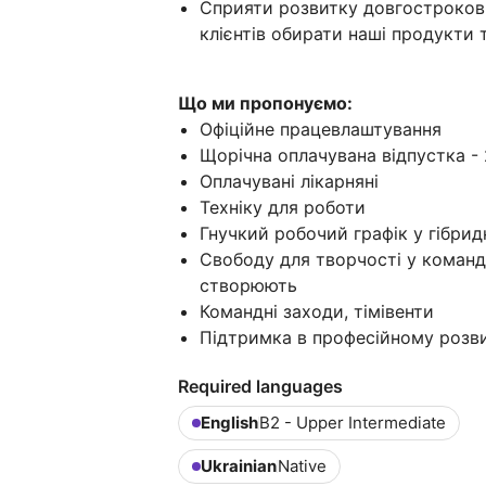
Сприяти розвитку довгострокови
клієнтів обирати наші продукти 
Що ми пропонуємо:
Офіційне працевлаштування
Щорічна оплачувана відпустка - 
Оплачувані лікарняні
Техніку для роботи
Гнучкий робочий графік у гібри
Свободу для творчості у команді
створюють
Командні заходи, тiмівенти
Підтримка в професійному розви
Required languages
English
B2 - Upper Intermediate
Ukrainian
Native