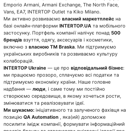
Emporio Armani, Armani Exchange, The North Face,
Vans, EA7, INTERTOP Outlet та Kiko Milano.
Ми активно розвиваємо
власний маркетплейс
на
базі онлайн-платформи
INTERTOP.UA
та мобільного
застосунку. Портфель компанії налічує понад
500
брендів
взуття, одягу, аксесуарів і косметики,
включно з
власною ТМ Braska
. Ми підтримуємо
українських виробників та розвиваємо культуру
колаборацій.
INTERTOP Ukraine
— це про
відповідальний бізнес
:
ми працюємо прозоро, сплачуємо всі податки та
підтримуємо економіку країни. Наше головне
надбання —
люди
, і саме тому ми постійно
створюємо середовище, в якому хочеться рости,
змінюватися та реалізовувати ідеї.
Ми шукаємо:
ініціативного та залученого фахівця на
позицію
QA Automation
, яка(ий) допоможе
посилити імідж компанії, формувати інформаційний
простір бренду та створювати змістовні історії про