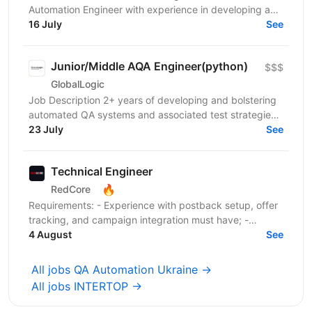
Automation Engineer with experience in developing and
maintaining automated tests for both web and...
16 July
See
Junior/Middle AQA Engineer(python)
$$$
GlobalLogic
Job Description 2+ years of developing and bolstering
automated QA systems and associated test strategies
Programming skills in Python Experience in...
23 July
See
Technical Engineer
🔥
RedCore
Requirements: - Experience with postback setup, offer
tracking, and campaign integration must have; -
Experience with retargeting pixels, tracking events,...
4 August
See
All jobs QA Automation Ukraine →
All jobs INTERTOP →