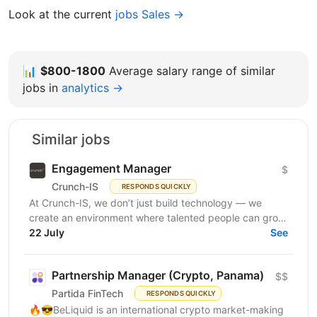
Look at the current
jobs Sales →
📊
$800-1800
Average salary range of similar
jobs in
analytics →
Similar jobs
Engagement Manager
$
Crunch-IS
RESPONDS QUICKLY
At Crunch-IS, we don’t just build technology — we
create an environment where talented people can grow,
develop innovative solutions, and truly feel their...
22 July
See
Partnership Manager (Crypto, Panama)
$$
Partida FinTech
RESPONDS QUICKLY
🔥😎BeLiquid is an international crypto market-making