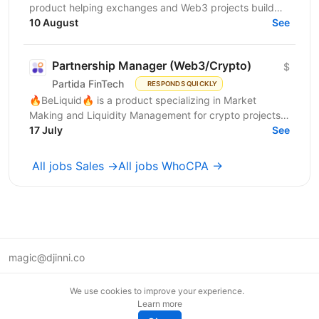
product helping exchanges and Web3 projects build
10 August
healthy liquidity and sustainable trading. 🐱‍👤We're...
See
Partnership Manager (Web3/Crypto)
$
Partida FinTech
RESPONDS QUICKLY
🔥BeLiquid🔥 is a product specializing in Market
Making and Liquidity Management for crypto projects.
We help projects build sustainable liquidity, maintain...
17 July
See
All jobs Sales →
All jobs WhoCPA →
magic@djinni.co
Terms of Use
We use cookies to improve your experience.
Suggest an idea
Learn more