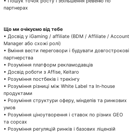
• Пошук точок росту і збільшення ревеню по
партнерах
Що ми очікуємо від тебе
• Досвід у iGaming / affiliate (BDM / Affiliate / Account
Manager або схожі ролі)
• Вміння вести переговори і будувати довгострокові
партнерства
• Розуміння платформ рекламодавців
• Досвід роботи з Affise, Keitaro
• Розуміння постбеків і трекінгу
• Розуміння різниці між White Label та In-house
продуктами
• Розуміння структури оферу, міндепів та ринкових
умов
• Розуміння ціноутворення і ставок по різних GEO
та сорсах
• Розуміння регуляцій ринків і базових ліцензій