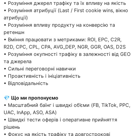
• Розуміння джерел трафіку та їх впливу на якість
• Розуміння атрибуції (Last / First cookie wins, вікно
атрибуції)
• Розуміння впливу продукту на конверсію та
ретеншн
• Вміння працювати з метриками: ROI, EPC, C2R,
R2D, CPC, CPL, CPA, AVG_DEP, NGR, GGR, OAS, D2S
• Розуміння окупності трафіку в залежності від GEO
та джерела
• Сильні переговорні навички
• Проактивність і ініціативність
• Відповідальність
💎 Що ми пропонуємо
• Масштабний баїнг і швидкі об’єми (FB, TikTok, PPC,
UAC, InApp, ASO, ASA)
• Швидкі тести оферів і оперативне прийняття
рішень
• Фокус на якість трафіку та довгострокові