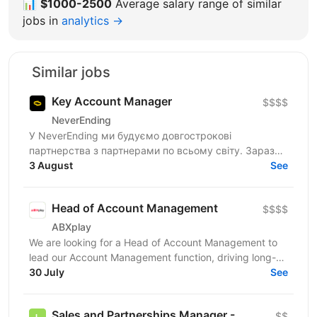
📊
$1000-2500
Average salary range of similar
jobs in
analytics →
Similar jobs
Key Account Manager
$$$$
NeverEnding
У NeverEnding ми будуємо довгострокові
партнерства з партнерами по всьому світу. Зараз
ми шукаємо досвідченого Key Account Manager,
3 August
See
який стане головним...
Head of Account Management
$$$$
ABXplay
We are looking for a Head of Account Management to
lead our Account Management function, driving long-
term partner success and sustainable business
30 July
See
growth....
Sales and Partnerships Manager -
$$