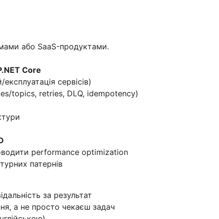
мами або SaaS-продуктами.
P.NET Core
/експлуатація сервісів)
es/topics, retries, DLQ, idempotency)
ктури
D
водити performance optimization
турних патернів
відальність за результат
ня, а не просто чекаєш задач
нглійською)