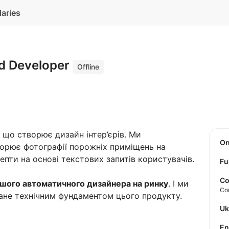
laries
d Developer
Offline
 що створює дизайн інтер’єрів. Ми
O
орює фотографії порожніх приміщень на
епти на основі текстових запитів користувачів.
Fu
Co
шого автоматичного дизайнера на ринку
. І ми
Co
тане технічним фундаментом цього продукту.
U
E