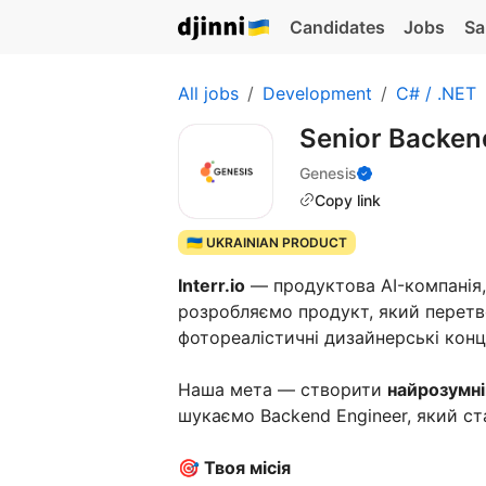
Candidates
Jobs
Sa
All jobs
Development
C# / .NET
Senior Backen
Genesis
Copy link
🇺🇦 UKRAINIAN PRODUCT
Interr.io
— продуктова AI-компанія,
розробляємо продукт, який перетв
фотореалістичні дизайнерські конц
Наша мета — створити
найрозумні
шукаємо Backend Engineer, який с
🎯 Твоя місія