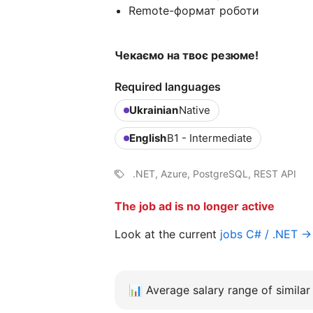
Remote-формат роботи
Чекаємо на твоє резюме!
Required languages
Ukrainian
Native
English
B1 - Intermediate
.NET, Azure, PostgreSQL, REST API
The job ad is no longer active
Look at the current
jobs C# / .NET →
📊
Average salary range of similar 