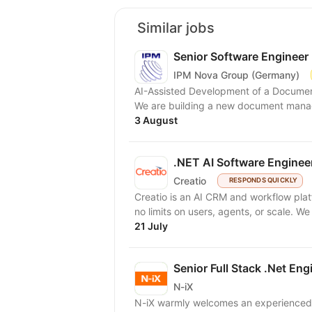
Similar jobs
Senior Software Engineer 
IPM Nova Group (Germany)
AI-Assisted Development of a Document Management Syst
We are building a new document mana
3 August
.NET AI Software Enginee
Creatio
RESPONDS QUICKLY
Creatio is an AI CRM and workflow pla
no limits on users, agents, or scale. We
21 July
Senior Full Stack .Net Eng
N-iX
N-iX warmly welcomes an experienced Se