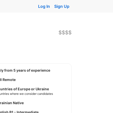
Log In
Sign Up
$$$$
nly from 5 years of experience
ll Remote
untries of Europe or Ukraine
untries where we consider candidates
krainian Native
nglish B1 - Intermediate