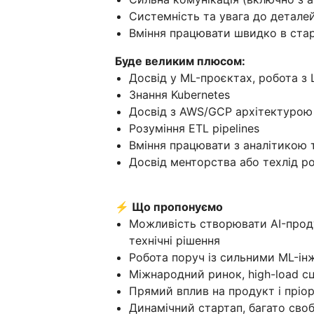
Системність та увага до детале
Вміння працювати швидко в ста
Буде великим плюсом:
Досвід у ML-проєктах, робота з
Знання Kubernetes
Досвід з AWS/GCP архітектурою
Розуміння ETL pipelines
Вміння працювати з аналітикою
Досвід менторства або техлід р
⚡ Що пропонуємо
Можливість створювати AI-продук
технічні рішення
Робота поруч із сильними ML-ін
Міжнародний ринок, high-load сц
Прямий вплив на продукт і пріо
Динамічний стартап, багато сво