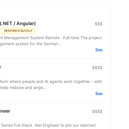
(.NET / Angular)
$$$
RESPONDS QUICKLY
em Remote · Full-time The project
gement system for the German...
See
r
$$$$
tform where people and AI agents work together - with
 help midsize and large...
See
ineer
$$$$
nior Full Stack .Net Engineer to join our talented