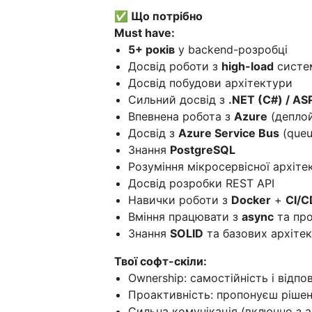
✅ Що потрібно
Must have:
5+ років
у backend-розробці
Досвід роботи з
high-load
систе
Досвід побудови архітектури
Сильний досвід з
.NET (C#) / AS
Впевнена робота з
Azure
(деплой
Досвід з
Azure Service Bus
(queu
Знання
PostgreSQL
Розуміння мікросервісної архіте
Досвід розробки REST API
Навички роботи з
Docker
+
CI/C
Вміння працювати з
async
та про
Знання
SOLID
та базових архітек
Твої софт-скіли:
Ownership: самостійність і відпо
Проактивність: пропонуєш рішен
Сильна комунікація (включно з а