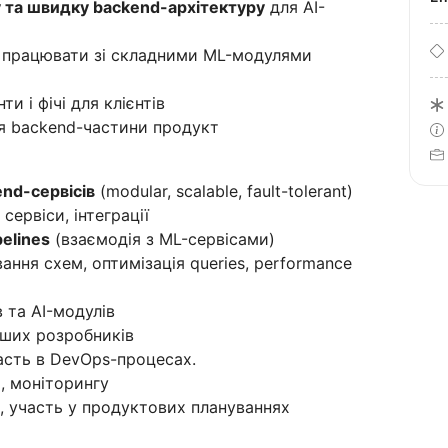
у та швидку backend-архітектуру
для AI-
і працювати зі складними ML-модулями
и і фічі для клієнтів
я backend-частини продукт
end-сервісів
(modular, scalable, fault-tolerant)
, сервіси, інтеграції
pelines
(взаємодія з ML-сервісами)
вання схем, оптимізація queries, performance
в та AI-модулів
ших розробників
часть в DevOps-процесах.
, моніторингу
ч, участь у продуктових плануваннях