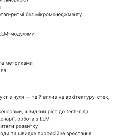
й
ртап-ритмі без мікроменеджменту
 LLM-модулями
 та метриками
оля
т з нуля — твій вплив на архітектуру, стек,
женерами, швидкий ріст до tech-ліда
енарії, робота з LLM
ритети розвитку
боди та швидке професійне зростання