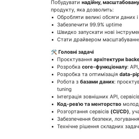
Побудувати
надійну, масштабован
продукту, яка дозволить:
Обробляти великі обсяги даних 
Забезпечити 99.9% uptime
Швидко запускати нові інструмент
Стати драйвером масштабуванн
🛠 Головні задачі
Проєктування
архітектури back
Розробка
core-функціоналу
: API
Розробка та оптимізація
data-pi
Робота з
базами даних
: проєкту
tuning
Інтеграція зовнішних API, сервісі
Код-рев'ю та менторство
молод
Розгортання сервісів
(CI/CD)
, у
Забезпечення безпеки, логування
Технічне рішення складних зада