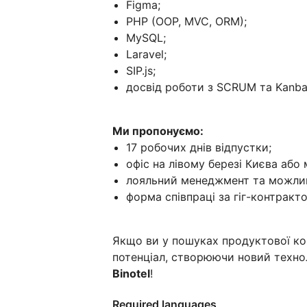
Figma;
PHP (OOP, MVC, ORM);
MySQL;
Laravel;
SIP.js;
досвід роботи з SCRUM та Kanba
Ми пропонуємо:
17 робочих днів відпустки;
офіс на лівому березі Києва або
лояльний менеджмент та можливі
форма співпраці за гіг-контракт
Якщо ви у пошуках продуктової ком
потенціал, створюючи новий техно
Binotel
!
Required languages