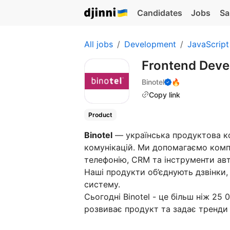
Candidates
Jobs
Sa
All jobs
Development
JavaScript
Frontend Deve
Binotel
🔥
Copy link
Product
Binotel
— українська продуктова ко
комунікацій. Ми допомагаємо комп
телефонію, CRM та інструменти авт
Наші продукти об’єднують дзвінки,
систему.
Сьогодні Binotel - це більш ніж 25 
розвиває продукт та задає тренди 