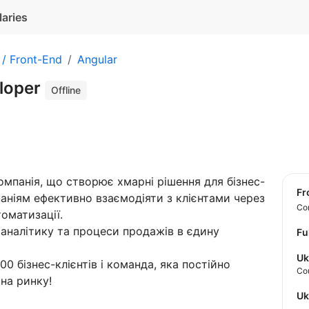
laries
 / Front-End
Angular
loper
Offline
мпанія, що створює хмарні рішення для бізнес-
f
аніям ефективно взаємодіяти з клієнтами через
Con
оматизації.
 аналітику та процеси продажів в єдину
Fu
Uk
000 бізнес-клієнтів і команда, яка постійно
Co
на ринку!
U