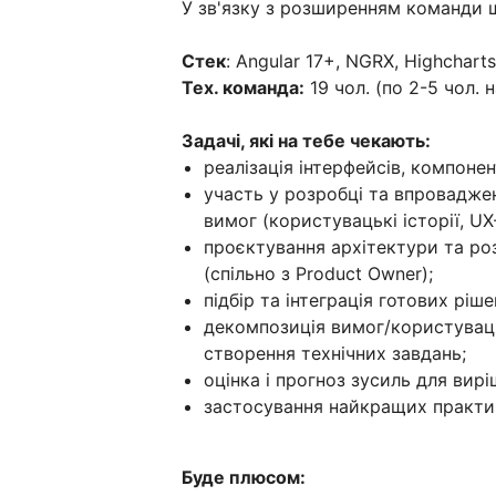
У зв'язку з розширенням команди
Стек
: Angular 17+, NGRX, Highcharts,
Тех. команда:
19 чол. (по 2-5 чол. 
Задачі, які на тебе чекають:
реалізація інтерфейсів, компонен
участь у розробці та впроваджен
вимог (користувацькі історії, UX
проєктування архітектури та роз
(спільно з Product Owner);
підбір та інтеграція готових рішен
декомпозиція вимог/користувацьк
створення технічних завдань;
оцінка і прогноз зусиль для вирі
застосування найкращих практи
Буде плюсом: