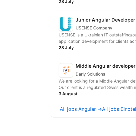
28 July
Junior Angular Developer
USENSE Company
USENSE is a Ukrainian IT outstaffing/
application development for clients ac
28 July
Middle Angular developer
Darly Solutions
We are looking for a Middle Angular developer to join our growing team on a 
Our client is a regulated Swiss wealth 
3 August
All jobs Angular →
All jobs Binote