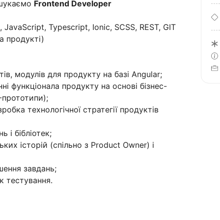
 шукаємо
Frontend Developer
 JavaScript, Typescript, Ionic, SCSS, REST, GIT
на продукті)
тів, модулів для продукту на базі Angular;
ні функціонала продукту на основі бізнес-
-прототипи);
робка технологічної стратегії продуктів
ь і бібліотек;
их історій (спільно з Product Owner) і
шення завдань;
к тестування.