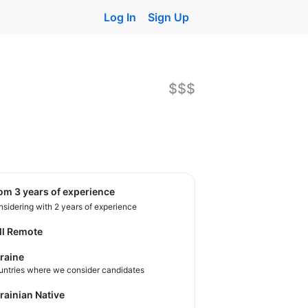
Log In
Sign Up
$$$
rom 3 years of experience
sidering with 2 years of experience
ll Remote
raine
untries where we consider candidates
krainian Native