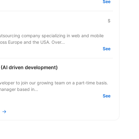
See
$
outsourcing company specializing in web and mobile
ross Europe and the USA. Over...
See
 (AI driven development)
part-time basis.
manager based in...
See
l →