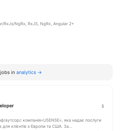
lar/RxJs/NgRx, RxJS, NgRx, Angular 2+
jobs in
analytics →
eloper
$
таф/аутсорс компанія«USENSE», яка надає послуги
 для клієнтів з Європи та США. За...