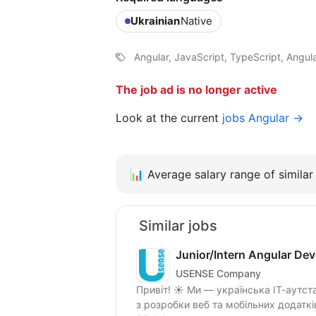
Ukrainian
Native
Angular, JavaScript, TypeScript, Angu
The job ad is no longer active
Look at the current
jobs Angular →
📊
Average salary range of similar 
Similar jobs
Junior/Intern Angular Dev
USENSE Company
Привіт! ☀️ Ми — українська ІТ-аутс
з розробки веб та мобільних додатків