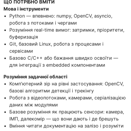
ЩО ПОТРІБНО ВМІТИ
Мова і інструменти
Python — впевнено: numpy, OpenCV, asyncio,
робота з потоками і чергами
Розуміння real-time вимог: затримки, пріоритети,
буферизація
Git, базовий Linux, робота з процесами і
сервісами
Базово C/C++ або бажання швидко освоїти —
для інтеграції з embedded компонентами
Розуміння задачної області
Комп'ютерний зір на рівні застосування: OpenCV,
базові алгоритми детекції і трекінгу
Робота з відеопотоками, камерами, серіалізацією
даних між модулями
Базове розуміння як працюють сенсори: камера,
ІМП, далекомір — що вони дають і де брешуть
Вміння читати документацію на залізо і розуміти