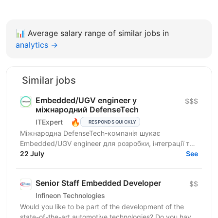
📊
Average salary range of similar jobs in
analytics →
Similar jobs
Embedded/UGV engineer у
$$$
міжнародний DefenseTech
🔥
ITExpert
RESPONDS QUICKLY
Міжнародна DefenseTech-компанія шукає
Embedded/UGV engineer для розробки, інтеграції та
тестування систем UGV в українському R&D-центрі.
22 July
See
Компанія створює...
Senior Staff Embedded Developer
$$
Infineon Technologies
Would you like to be part of the development of the
state-of-the-art automotive technologies? Do you have