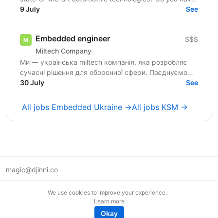
an interest in Human Machine Interface systems and...
9 July
See
Embedded engineer
$$$
Miltech Company
Ми — українська miltech компанія, яка розробляє
сучасні рішення для оборонної сфери. Поєднуємо
власне R&D, швидкий цикл розробки та серійне
30 July
See
виробництво,...
All jobs Embedded Ukraine →
All jobs KSM →
magic@djinni.co
Terms of Use
We use cookies to improve your experience.
Suggest an idea
Learn more
Remote tech jobs in Europe
Okay