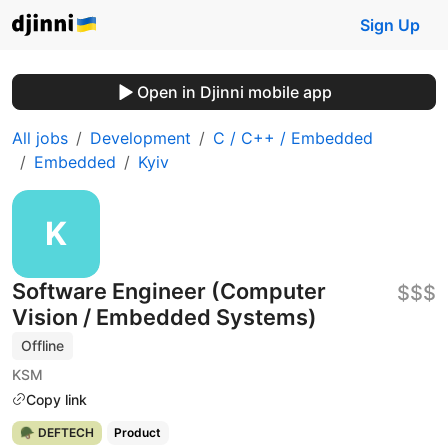
Sign Up
Open in Djinni mobile app
All jobs
Development
C / C++ / Embedded
Embedded
Kyiv
Software Engineer (Computer
$$$
Vision / Embedded Systems)
Offline
KSM
Copy link
🪖 DEFTECH
Product