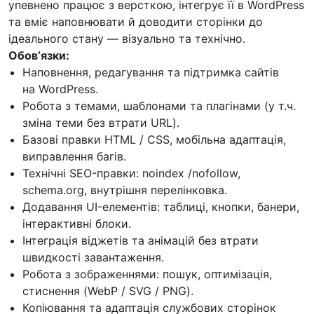
упевнено працює з версткою, інтегрує її в WordPress
та вміє наповнювати й доводити сторінки до
ідеального стану — візуально та технічно.
Обовʼязки:
Наповнення, редагування та підтримка сайтів
на WordPress.
Робота з темами, шаблонами та плагінами (у т.ч.
зміна теми без втрати URL).
Базові правки HTML / CSS, мобільна адаптація,
виправлення багів.
Технічні SEO-правки: noindex /nofollow,
schema.org, внутрішня перелінковка.
Додавання UI-елементів: таблиці, кнопки, банери,
інтерактивні блоки.
Інтеграція віджетів та анімацій без втрати
швидкості завантаження.
Робота з зображеннями: пошук, оптимізація,
стиснення (WebP / SVG / PNG).
Копіювання та адаптація службових сторінок