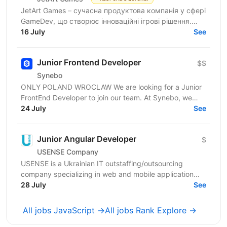
JetArt Games – сучасна продуктова компанія у сфері
GameDev, що створює інноваційні ігрові рішення.
Шукаємо JavaScript Developer, якому затісно в
16 July
See
рамках...
Junior Frontend Developer
$$
Synebo
ONLY POLAND WROCLAW We are looking for a Junior
FrontEnd Developer to join our team. At Synebo, we
deliver Salesforce solutions with quality,...
24 July
See
Junior Angular Developer
$
USENSE Company
USENSE is a Ukrainian IT outstaffing/outsourcing
company specializing in web and mobile application
development for clients across Europe and the USA.
28 July
See
Over...
All jobs JavaScript →
All jobs Rank Explore →