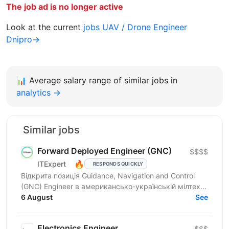
The job ad is no longer active
Look at the current
jobs UAV / Drone Engineer
Dnipro→
📊
Average salary range of similar jobs in
analytics →
Similar jobs
Forward Deployed Engineer (GNC)
$$$$
🔥
ITExpert
RESPONDS QUICKLY
Відкрита позиція Guidance, Navigation and Control
(GNC) Engineer в американсько-українській мілтех
компанії. Фахівець займатиметься розробкою та
6 August
See
тюнінгом...
Electronics Engineer
$$$