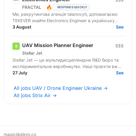
🔥
FRACTAL
RESPONDS QUICKLY
Ми, рекрутингова агенція talanovyti, допомагаємо
TEKEVER знайти Electronics Engineer в українську
інженерну команду. TEKEVER — європейська
3 August
See
defence tech...
UAV Mission Planner Engineer
$$$
Stellar Jet
Stellar Jet — це мультидисциплінарне R&D бюро та
експериментальне виробництво. Наші проєкти вже
довели свою ефективність, і ми продовжуємо
27 July
See
активну роботу...
All jobs UAV / Drone Engineer Ukraine →
All jobs Strix Air →
magic@djinni.co