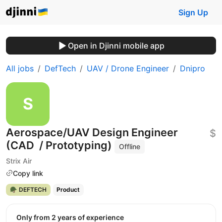
Sign Up
Open in Djinni mobile app
All jobs
DefTech
UAV / Drone Engineer
Dnipro
Aerospace/UAV Design Engineer
$
(CAD / Prototyping)
Offline
Strix Air
Copy link
🪖 DEFTECH
Product
Only from 2 years of experience