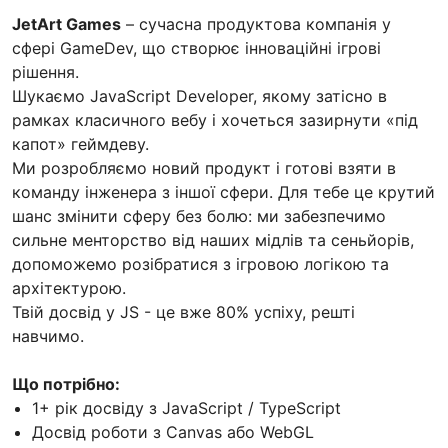
JetArt Games
– сучасна продуктова компанія у
сфері GameDev, що створює інноваційні ігрові
рішення.
Шукаємо JavaScript Developer, якому затісно в
рамках класичного вебу і хочеться зазирнути «під
капот» геймдеву.
Ми розробляємо новий продукт і готові взяти в
команду інженера з іншої сфери. Для тебе це крутий
шанс змінити сферу без болю: ми забезпечимо
сильне менторство від наших мідлів та сеньйорів,
допоможемо розібратися з ігровою логікою та
архітектурою.
Твій досвід у JS - це вже 80% успіху, решті
навчимо.
Що потрібно:
1+ рік досвіду з JavaScript / TypeScript
Досвід роботи з Canvas або WebGL