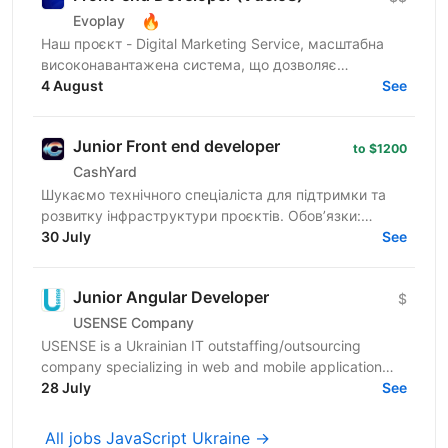
🔥
Evoplay
Наш проєкт - Digital Marketing Service, масштабна
високонавантажена система, що дозволяє
створювати партнерські програми для компаній та
4 August
See
їх продуктів from...
Junior Front end developer
to $1200
CashYard
Шукаємо технічного спеціаліста для підтримки та
розвитку інфраструктури проєктів. Обов’язки:
Верстка та доопрацювання лендингів
30 July
See
(HTML/CSS/JS). Робота з...
Junior Angular Developer
$
USENSE Company
USENSE is a Ukrainian IT outstaffing/outsourcing
company specializing in web and mobile application
development for clients across Europe and the USA.
28 July
See
Over...
All jobs JavaScript Ukraine →