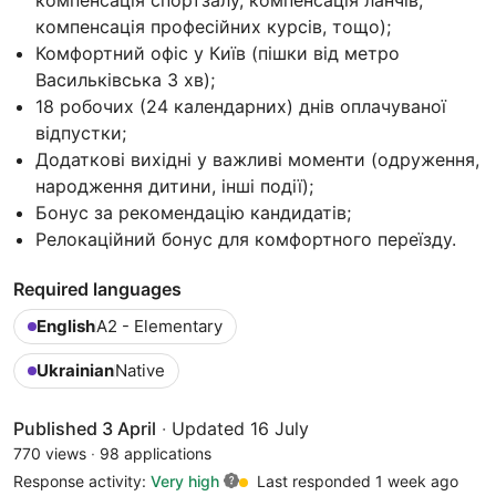
компенсація професійних курсів, тощо);
Комфортний офіс у Київ (пішки від метро
Васильківська 3 хв);
18 робочих (24 календарних) днів оплачуваної
відпустки;
Додаткові вихідні у важливі моменти (одруження,
народження дитини, інші події);
Бонус за рекомендацію кандидатів;
Релокаційний бонус для комфортного переїзду.
Required languages
English
A2 - Elementary
Ukrainian
Native
Published 3 April
·
Updated 16 July
770 views
·
98 applications
Response activity:
Very high
Last responded 1 week ago