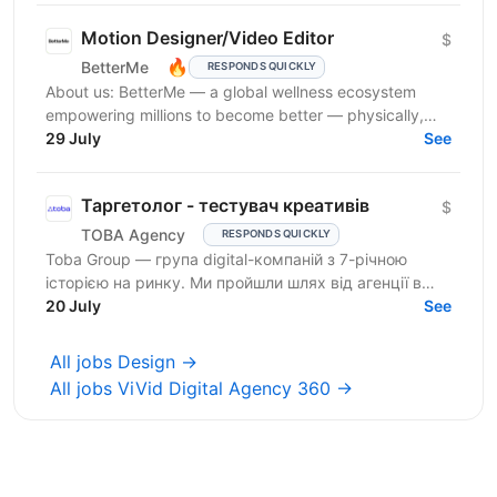
Motion Designer/Video Editor
$
🔥
BetterMe
RESPONDS QUICKLY
About us: BetterMe — a global wellness ecosystem
empowering millions to become better — physically,
mentally, and emotionally. We build what makes
29 July
See
people...
Таргетолог - тестувач креативів
$
TOBA Agency
RESPONDS QUICKLY
Toba Group — група digital-компаній з 7-річною
історією на ринку. Ми пройшли шлях від агенції в
Telegram-маркетингу до повноцінної екосистеми:
20 July
See
150+...
All jobs Design →
All jobs ViVid Digital Agency 360 →