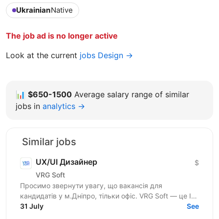
Ukrainian
Native
The job ad is no longer active
Look at the current
jobs Design →
📊
$650-1500
Average salary range of similar
jobs in
analytics →
Similar jobs
UX/UI Дизайнер
$
VRG Soft
Просимо звернути увагу, що вакансія для
кандидатів у м.Дніпро, тільки офіс. VRG Soft — це IT-
компанія, яка поєднує продуктову розробку та
31 July
See
аутсорс-послуги...