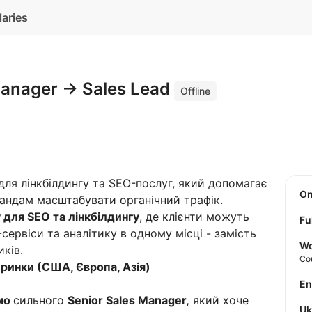
laries
Manager → Sales Lead
Offline
для лінкбілдингу та SEO-послуг, який допомагає
O
мандам масштабувати органічний трафік.
 для SEO та лінкбілдингу
, де клієнти можуть
Fu
сервіси та аналітику в одному місці - замість
Wo
ків.
Co
ринки (США, Європа, Азія)
E
ємо
сильного
Senior Sales Manager,
який хоче
U