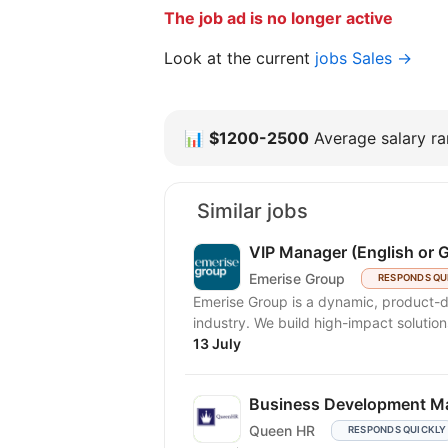
The job ad is no longer active
Look at the current
jobs Sales →
📊
$1200-2500
Average salary ran
Similar jobs
VIP Manager (English or 
Emerise Group
RESPONDS QU
Emerise Group is a dynamic, product-d
industry. We build high-impact solutions
13 July
Business Development M
Queen HR
RESPONDS QUICKLY