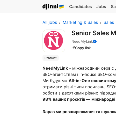
Candidates
Jobs
Sa
All jobs
Marketing & Sales
Sales
Senior Sales 
NeedMyLink
Copy link
Product
NeedMyLink
- міжнародний сервіс 
SEO-агентствам і in-house SEO-ко
Ми будуємо
All-in-One екосистему
отримати різні типи посилань, SEO-
роботи з десятками різних підрядни
98% наших проєктів — міжнародні 
Зараз ми розширюємося та шука