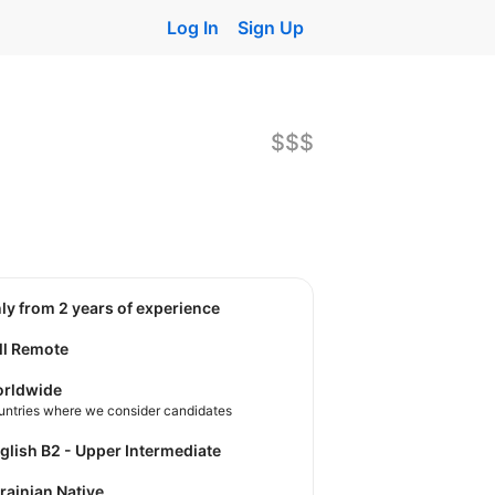
Log In
Sign Up
$$$
nly from 2 years of experience
ll Remote
rldwide
untries where we consider candidates
nglish B2 - Upper Intermediate
krainian Native