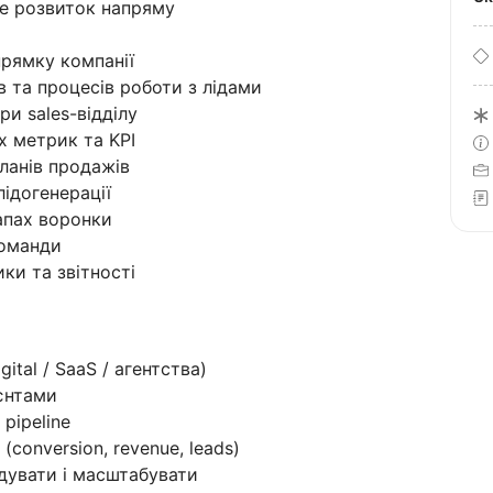
бе розвиток напряму
прямку компанії
 та процесів роботи з лідами
ри sales-відділу
 метрик та KPI
планів продажів
лідогенерації
апах воронки
команди
ки та звітності
ital / SaaS / агентства)
єнтами
 pipeline
conversion, revenue, leads)
дувати і масштабувати