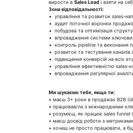
вирости в
Sales Lead
і взяти на се
Зона відповідальності:
управління та розвиток sales-на
аудит поточної воронки продажів
побудова та оптимізація структу
впровадження системи ключових
контроль pipeline та виконання 
розвиток та тестування каналів 
підвищення конверсій на всіх ет
управління ефективністю sales-
впровадження регулярної аналіти
Ми шукаємо тебе, якщо ти:
• маєш 3+ роки в продажах В2В (dig
• працював/ла з міжнародними клі
• розумієш, як працює sales funnel і
• маєш досвід роботи з метриками (
• хочеш не просто працювати, а бу