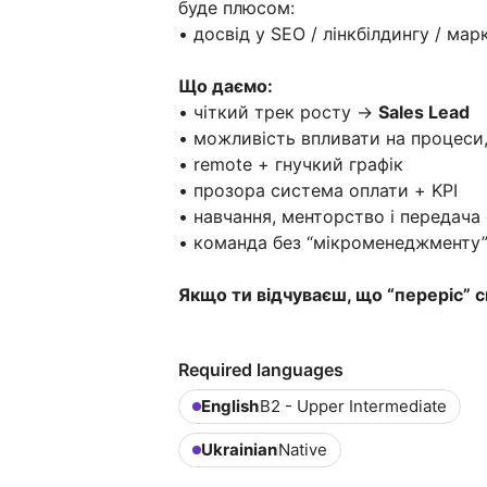
буде плюсом:
• досвід у SEO / лінкбілдингу / ма
Що даємо:
• чіткий трек росту →
Sales Lead
• можливість впливати на процеси,
• remote + гнучкий графік
• прозора система оплати + KPI
• навчання, менторство і передача
• команда без “мікроменеджменту”,
Якщо ти відчуваєш, що “переріс” с
Required languages
English
B2 - Upper Intermediate
Ukrainian
Native