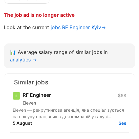
The job ad is no longer active
Look at the current
jobs RF Engineer Kyiv→
📊
Average salary range of similar jobs in
analytics →
Similar jobs
RF Engineer
$$$
Eleven
Eleven — рекрутингова агенція, яка спеціалізується
на пошуку працівників для компаній у галузі
військових технологій. Наша мета — підтримувати
5 August
See
розвиток...