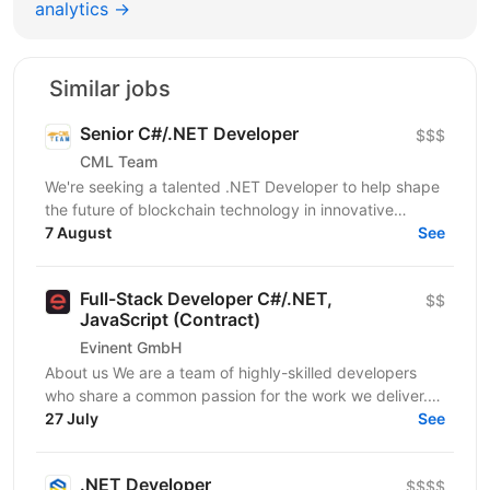
analytics →
Similar jobs
Senior C#/.NET Developer
$$$
CML Team
We're seeking a talented .NET Developer to help shape
the future of blockchain technology in innovative
startup. If you're ready to make a real impact in a...
7 August
See
Full-Stack Developer C#/.NET,
$$
JavaScript (Contract)
Evinent GmbH
About us We are a team of highly-skilled developers
who share a common passion for the work we deliver.
Our vision for software development starts with a...
27 July
See
.NET Developer
$$$$