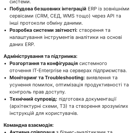
системи.
Побудова безшовних інтеграцій
ERP із зовнішніми
сервісами (CRM, СЕД, WMS тощо) через API та
інші протоколи обміну даними.
Розробка системи звітності:
створення та
налаштування інструментів аналітики на основі
даних ERP.
Адміністрування та підтримка:
Розгортання та конфігурація
системного
оточення IT-Enterprise на серверах підприємства.
Моніторинг та Troubleshooting:
виявлення та
усунення помилок, оптимізація продуктивності та
контроль прав доступу.
Технічний супровід:
підготовка документації
(архітектурні схеми, ТЗ) та створення зрозумілих
інструкцій для користувачів.
Командна взаємодія:
Активна співпраця
з бізнес-аналітиками та