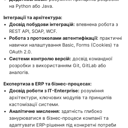
на Python або Java.
Інтеграції та архітектура:
Досвід побудови інтеграцій:
впевнена робота з
REST API, SOAP, WCF.
Робота з протоколами автентифікації:
практичні
навички налаштування Basic, Forms (Cookies) та
OAuth 2.0.
Системи контролю версій:
досвід командної
розробки з використанням Git, GitLab або
аналогів.
Експертиза в ERP та бізнес-процесах:
Досвід роботи з IT-Enterprise:
розуміння
архітектури, ключових модулів та принципів
кастомізації системи.
Аналітичне мислення:
здатність глибоко
занурюватися в бізнес-процеси компанії та
адаптувати ERP-рішення під конкретні потреби