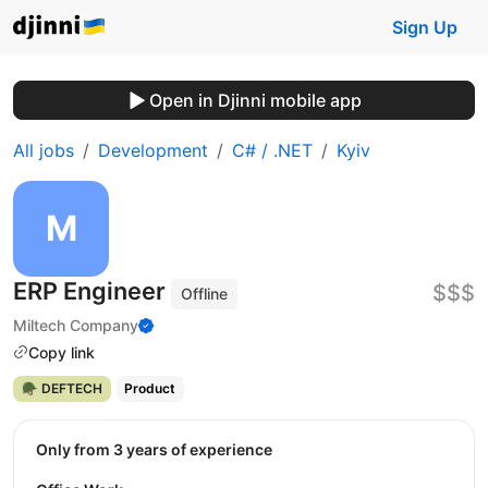
Sign Up
Open in Djinni mobile app
All jobs
Development
C# / .NET
Kyiv
ERP Engineer
$$$
Offline
Miltech Company
Copy link
🪖 DEFTECH
Product
Only from 3 years of experience