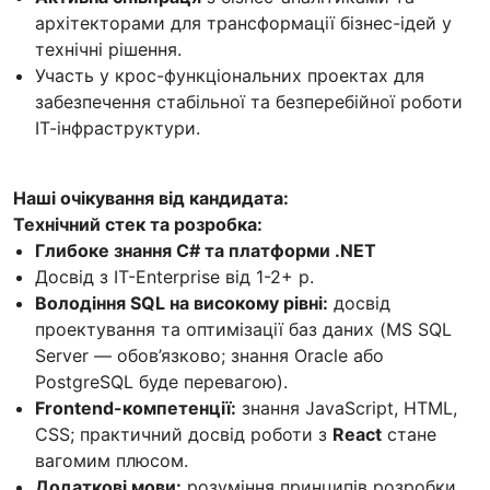
архітекторами для трансформації бізнес-ідей у
технічні рішення.
Участь у крос-функціональних проектах для
забезпечення стабільної та безперебійної роботи
ІТ-інфраструктури.
Наші очікування від кандидата:
Технічний стек та розробка:
Глибоке знання C# та платформи .NET
Досвід з IT-Enterprise від 1-2+ р.
Володіння SQL на високому рівні:
досвід
проектування та оптимізації баз даних (MS SQL
Server — обов’язково; знання Oracle або
PostgreSQL буде перевагою).
Frontend-компетенції:
знання JavaScript, HTML,
CSS; практичний досвід роботи з
React
стане
вагомим плюсом.
Додаткові мови:
розуміння принципів розробки