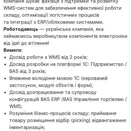
Компанія шукає фахівця з підтримки та розвитку
WMS-систем для забезпечення ефективної роботи
складу, оптимізації логістичних процесів
та інтеграції з ERP/обліковими системами.
Роботодавець
— українська компанія, яка
займаємось виробництвом компонентів електроніки
від ідеї до втілення!
Вимоги:
Досвід роботи з WMS від 2 років;
Досвід розробки на платформі 1С: Підприємство /
BAS від 3 років;
Впевнене володіння мовою 1С (керований
застосунок, модулі об’єктів і форм);
Досвід доопрацювання та супроводу
конфігурацій BAS ERP /BAS Управління торгівлею /
WMS;
Розуміння бізнес-процесів складу: приймання
товару розміщення відбір (picking) відвантаження
інвентаризація;