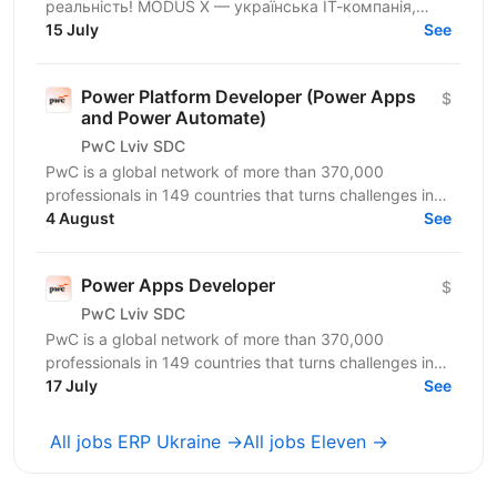
реальність! MODUS X — українська ІТ-компанія,
команда 800+ досвідчених спеціалістів —
15 July
See
розширюємо горизонти...
Power Platform Developer (Power Apps
$
and Power Automate)
PwC Lviv SDC
PwC is a global network of more than 370,000
professionals in 149 countries that turns challenges into
opportunities. We create innovative solutions in...
4 August
See
Power Apps Developer
$
PwC Lviv SDC
PwC is a global network of more than 370,000
professionals in 149 countries that turns challenges into
opportunities. We create innovative solutions in...
17 July
See
All jobs ERP Ukraine →
All jobs Eleven →