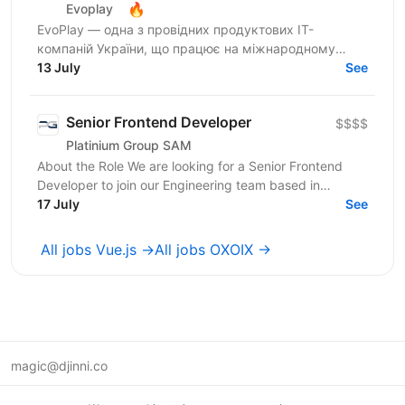
🔥
Evoplay
EvoPlay — одна з провідних продуктових IT-
компаній України, що працює на міжнародному
ринку та створює комплексні B2B-рішення для
13 July
See
індустрії онлайн-ігор. ...
Senior Frontend Developer
$$$$
Platinium Group SAM
About the Role We are looking for a Senior Frontend
Developer to join our Engineering team based in
Monaco. You will report directly to the Team Leader of...
17 July
See
All jobs Vue.js →
All jobs OXOIX →
magic@djinni.co
Terms of Use