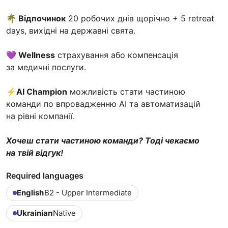
🌴 Відпочинок
20 робочих днів щорічно + 5 retreat
days, вихідні на державні свята.
💜 Wellness
страхування або компенсація
за медичні послуги.
⚡AI Champion
можливість стати частиною
команди по впровадженню AI та автоматизацій
на рівні компанії.
Хочеш стати частиною команди? Тоді чекаємо
на твій відгук!
Required languages
English
B2 - Upper Intermediate
Ukrainian
Native