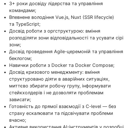
3+ роки досвіду лідерства та управління
командами;
Впевнене володіння Vue.js, Nuxt (SSR lifecycle)
та TypeScript;
Досвід роботи з оргструктурою: вміння
розподіляти зони відповідальності та усувати сірі
зони;
Досвід проведення Agile-церемоній та управління
беклогом;
Навички роботи з Docker та Docker Compose;
Досвід кризового менеджменту: вміння
структуровано діяти в аварійних ситуаціях,
миттєво збирати робочу групу, інформувати
стейкхолдерів і не дозволяти проблемам
зависати;
Готовність до прямої взаємодії з C-level — без
страху ескалювати та підсвічувати проблеми
вчасно;
Активне використання AI-інструментів у розробці