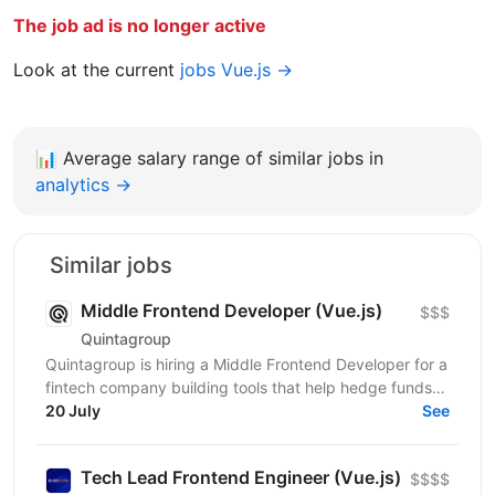
The job ad is no longer active
Look at the current
jobs Vue.js →
📊
Average salary range of similar jobs in
analytics →
Similar jobs
Middle Frontend Developer (Vue.js)
$$$
Quintagroup
Quintagroup is hiring a Middle Frontend Developer for a
fintech company building tools that help hedge funds
manage treasury and financing more efficiently....
20 July
See
Tech Lead Frontend Engineer (Vue.js)
$$$$