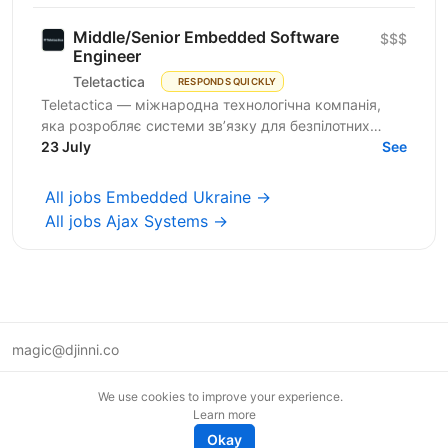
Middle/Senior Embedded Software
$$$
Engineer
Teletactica
RESPONDS QUICKLY
Teletactica — міжнародна технологічна компанія,
яка розробляє системи зв’язку для безпілотних
авіаційних комплексів (БПаК), та охоплює як
23 July
See
рішення...
All jobs Embedded Ukraine →
All jobs Ajax Systems →
magic@djinni.co
Terms of Use
We use cookies to improve your experience.
Suggest an idea
Learn more
Remote tech jobs in Europe
Okay