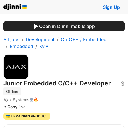
Sign Up
Open in Djinni mobile app
All jobs
Development
C / C++ / Embedded
Embedded
Kyiv
Junior Embedded C/C++ Developer
$
Offline
Ajax Systems
🔥
Copy link
🇺🇦 UKRAINIAN PRODUCT