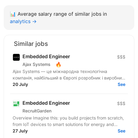
📊
Average salary range of similar jobs in
analytics →
Similar jobs
Embedded Engineer
$$$
🔥
Ajax Systems
Ajax Systems — це міжнародна технологічна
компанія, найбільший в Європі розробник і виробник
систем безпеки Ajax із можливостями розумного
20 July
See
дому. Це ціла...
Embedded Engineer
$$$
RecruitGarden
Overview Imagine this: you build projects from scratch,
from IoT devices to smart solutions for energy and
security. We’re looking for an Embedded Engineer....
27 July
See