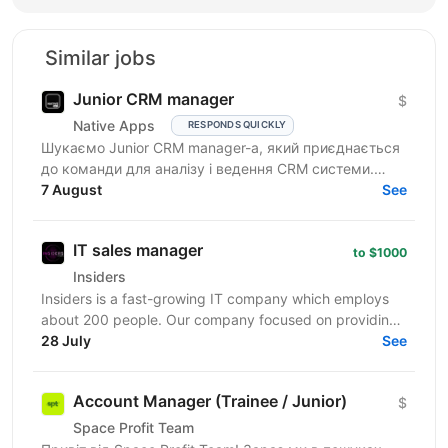
Similar jobs
Junior CRM manager
$
Native Apps
RESPONDS QUICKLY
Шукаємо Junior CRM manager-a, який приєднається
до команди для аналізу і ведення CRM системи.
Функціональні обов’язки: робота з CRM-
7 August
See
системами:...
IT sales manager
to $1000
Insiders
Insiders is a fast-growing IT company which employs
about 200 people. Our company focused on providing
innovative digital services and cutting-edge...
28 July
See
Account Manager (Trainee / Junior)
$
Space Profit Team