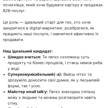
початківця, який хоче будувати кар'єру в продажах
B2B-послуг.
Ця роль — ідеальний старт для тих, хто хоче
зануритися в digital-маркетинг, розібратися, як
працюють наші послуги, і навчитися ефективно їх
продавати.
Наш ідеальний кандидат:
Швидко вчиться:
Ти легко схоплюєш суть
продукту та бізнес-процесів, і стаєш немов риба
у воді.
Суперкомунікабельний(-а):
Вмієш чітко та
зрозуміло доносити свої думки, як у письмовій
формі, так і усно.
Майстер small talk'у:
Легко знаходиш спільну
мову з людьми та можеш розговорити навіть
стіну.