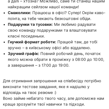
а далі – хтозна? Можливо, саме ти станеш нашим
найкращим сейлзом нашої команди!
Смаколики:
Працюєш в офісі? Супер! Окрім каво-
поінта, на тебе чекають безкоштовні обіди.
Подарунки та тусовки:
Ми любимо радувати
свою команду подарунками та влаштовувати
класні посиденьки.
Гнучкий формат роботи:
Працюй там, де тобі
зручно – в київському офісі або віддалено.
Зручний графік:
Повний робочий день, початок
якого можна обрати в проміжку з 08:00 до 10:00,
а завершення – з 17:00 до 19:00.
Для отримання запрошення на співбесіду потрібно
виконати тестове завдання, яке я надішлю у
відповідь на твоє резюме :)
Воно займе небагато твого часу, але допоможе нам
краще зрозуміти твої навички та підходи.