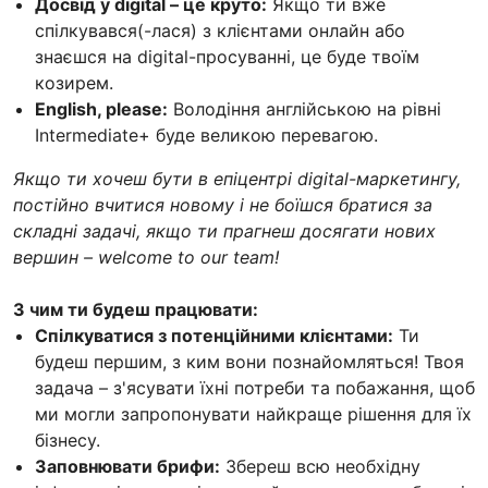
Досвід у digital – це круто:
Якщо ти вже
спілкувався(-лася) з клієнтами онлайн або
знаєшся на digital-просуванні, це буде твоїм
козирем.
English, please:
Володіння англійською на рівні
Intermediate+ буде великою перевагою.
Якщо ти хочеш бути в епіцентрі digital-маркетингу,
постійно вчитися новому і не боїшся братися за
складні задачі, якщо ти прагнеш досягати нових
вершин – welcome to our team!
З чим ти будеш працювати:
Спілкуватися з потенційними клієнтами:
Ти
будеш першим, з ким вони познайомляться! Твоя
задача – з'ясувати їхні потреби та побажання, щоб
ми могли запропонувати найкраще рішення для їх
бізнесу.
Заповнювати брифи:
Збереш всю необхідну