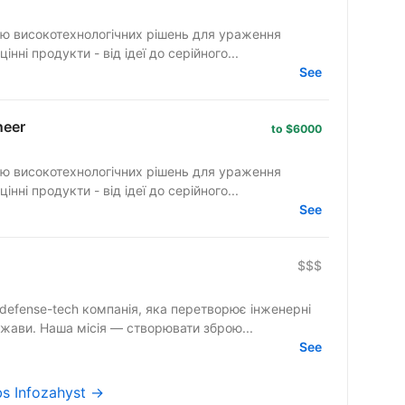
ю високотехнологічних рішень для ураження
ні продукти - від ідеї до серійного...
See
neer
to $6000
ю високотехнологічних рішень для ураження
ні продукти - від ідеї до серійного...
See
$$$
ржави. Наша місія — створювати зброю...
See
obs Infozahyst →