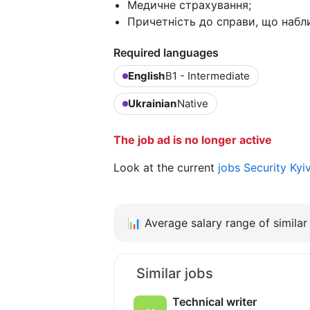
Медичне страхування;
Причетність до справи, що набл
Required languages
English
B1 - Intermediate
Ukrainian
Native
The job ad is no longer active
Look at the current
jobs Security Ky
📊
Average salary range of similar 
Similar jobs
Technical writer