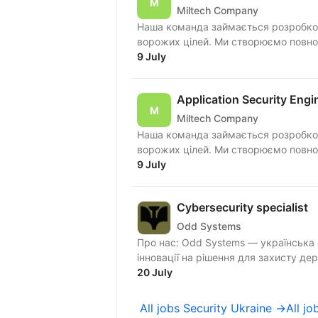
Miltech Company
Наша команда займається розробко
ворожих цілей. Ми створюємо повноцін
9 July
Application Security Engi
Miltech Company
Наша команда займається розробко
ворожих цілей. Ми створюємо повноцін
9 July
Cybersecurity specialist
Odd Systems
Про нас: Odd Systems — українська defense-tech компанія, яка перетворює інженерні
інновації на рішення для захисту де
20 July
All jobs Security Ukraine →
All j