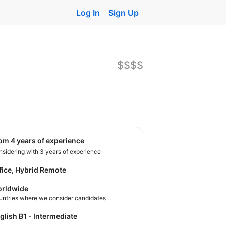
Log In
Sign Up
$$$$
rom 4 years of experience
sidering with 3 years of experience
fice, Hybrid Remote
rldwide
untries where we consider candidates
nglish B1 - Intermediate