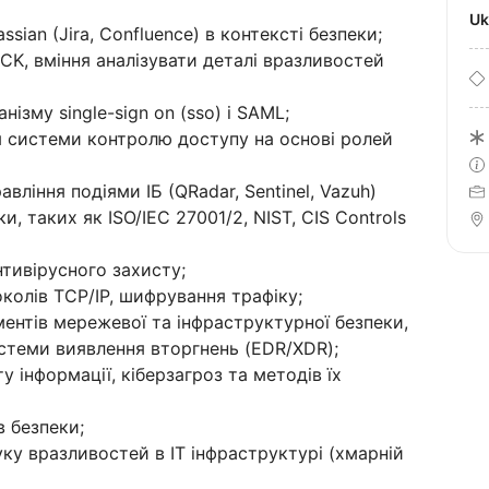
U
sian (Jira, Confluence) в контексті безпеки;
CK, вміння аналізувати деталі вразливостей
ізму single-sign on (sso) і SAML;
я системи контролю доступу на основі ролей
ління подіями ІБ (QRadar, Sentinel, Vazuh)
и, таких як ISO/IEC 27001/2, NIST, CIS Controls
тивірусного захисту;
колів TCP/IP, шифрування трафіку;
ентів мережевої та інфраструктурної безпеки,
истеми виявлення вторгнень (EDR/XDR);
у інформації, кіберзагроз та методів їх
в безпеки;
ку вразливостей в ІТ інфраструктурі (хмарній