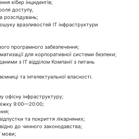
ня кібер інцидентів;
роля доступу,
а розслідувань;
ошуку вразливостей ІТ інфраструктури
ого програмного забезпечення;
матизації для корпоративної системи безпеки;
аними з ІТ відділом Компанії з питань
ємниці та інтелектуальної власності.
у офісну інфраструктуру;
міжку 9:00—20:00;
ння;
відпустки та покриття лікарняних;
відно до чинного законодавства;
ї мови;