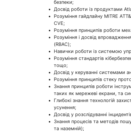
безпеки;
Досвід роботи із продуктами Atlas
Розуміння гайдлайну MITRE ATT&
CVE;
Розуміння принципів роботи механ
Розуміння і досвід впровадженн
(RBAC);
Навички роботи із системою управ
Розуміння стандартів кібербезпек
тощо;
Досвід у керуванні системами ан
Розуміння принципів стеку прото
Знання принципів роботи інструм
таких як мережеві екрани, та с
Глибокі знання технологій захист
усунення;
Досвід у розслідуванні інциденті
Знання процесів та методів пошу
та наземній);