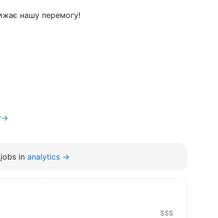
ижає нашу перемогу!
iv→
jobs in
analytics →
$$$