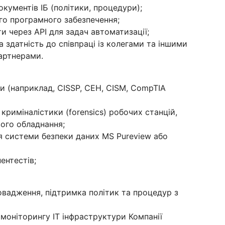
кументів ІБ (політики, процедури);
го програмного забезпечення;
и через API для задач автоматизації;
а здатність до співпраці із колегами та іншими
партнерами.
ки (наприклад, CISSP, CEH, CISM, CompTIA
криміналістики (forensics) робочих станцій,
ого обладнання;
 системи безпеки даних MS Pureview або
ентестів;
овадження, підтримка політик та процедур з
моніторингу ІТ інфраструктури Компанії