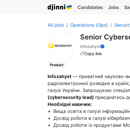
Candidates
Jobs
Sa
All jobs
Operations (Ops)
Securi
Senior Cyberse
Infozahyst
Copy link
Product
Infozahyst
— приватний науково-вир
радіоелектронної розвідки в країн
галузі України. Запрошуємо спеціа
(cybersecurity lead)
приєднатись д
Необхідні навички:
Вища освіта в галузі інформацій
Досвід роботи в галузі кібербезпе
Досвід роботи із продуктами Micro