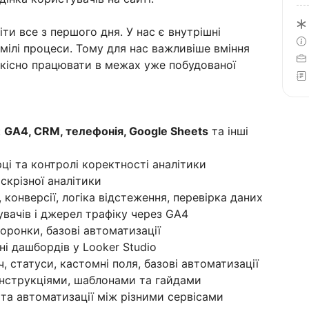
ти все з першого дня. У нас є внутрішні
умілі процеси. Тому для нас важливіше вміння
якісно працювати в межах уже побудованої
:
GA4, CRM, телефонія, Google Sheets
та інші
ці та контролі коректності аналітики
аскрізної аналітики
ї, конверсії, логіка відстеження, перевірка даних
увачів і джерел трафіку через GA4
оронки, базові автоматизації
ні дашбордів у Looker Studio
ч, статуси, кастомні поля, базові автоматизації
інструкціями, шаблонами та гайдами
 та автоматизації між різними сервісами