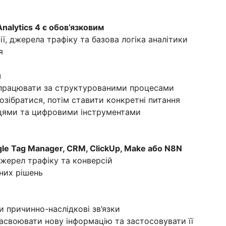
nalytics 4 є обов’язковим
ії, джерела трафіку та базова логіка аналітики
я
ч
 працювати за структурованими процесами
озібратися, потім ставити конкретні питання
ицями та цифровими інструментами
gle Tag Manager, CRM, ClickUp, Make або N8N
 джерел трафіку та конверсій
чних рішень
и причинно-наслідкові зв’язки
асвоювати нову інформацію та застосовувати її