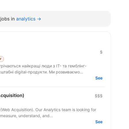
jobs in
analytics →
$
Y
трічаються найкращі люди з IT- та гемблінг-
штабні digital-продукти. Ми розвиваємо...
See
cquisition)
$$$
(Web Acquisition). Our Analytics team is looking for
measure, understand, and...
See