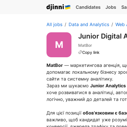
Candidates
Jobs
Sa
All jobs
Data and Analytics
Web 
Junior Digital
MatBor
Copy link
MatBor
— маркетингова агенція, щ
допомагає локальному бізнесу зрос
сайти та системну аналітику.
Зараз ми шукаємо
Junior Analytics
хоче розвиватися в аналітиці, авто
логічно, уважний до деталей та го
Для цієї позиції
обов’язковим є баз
важливо, щоб кандидат уже розумів
конверсії, джерела трафіку та пове