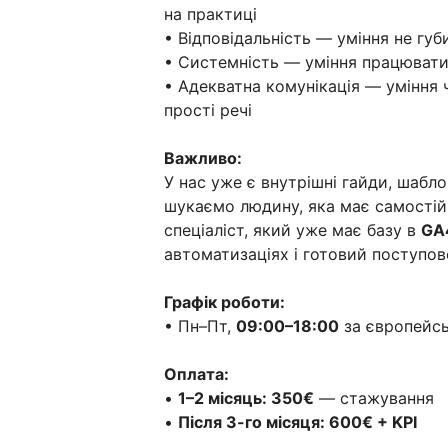
на практиці
• Відповідальність — уміння не губ
• Системність — уміння працювати
• Адекватна комунікація — уміння
прості речі
Важливо:
У нас уже є внутрішні гайди, шабло
шукаємо людину, яка має самостійно
спеціаліст, який уже має базу в
GA
автоматизаціях і готовий поступово
Графік роботи:
• Пн–Пт,
09:00–18:00
за європейс
Оплата:
•
1–2 місяць: 350€
— стажування
•
Після 3-го місяця: 600€ + KPI