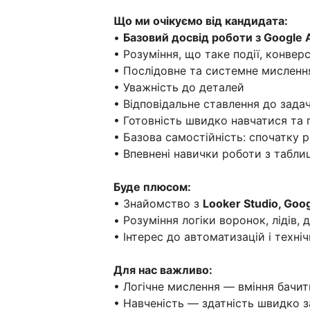
Що ми очікуємо від кандидата:
•
Базовий досвід роботи з Google A
• Розуміння, що таке події, конверс
• Послідовне та системне мисленн
• Уважність до деталей
• Відповідальне ставлення до зада
• Готовність швидко навчатися та
• Базова самостійність: спочатку р
• Впевнені навички роботи з табл
Буде плюсом:
• Знайомство з
Looker Studio, Goo
• Розуміння логіки воронок, лідів,
• Інтерес до автоматизацій і техні
Для нас важливо:
• Логічне мислення — вміння бачит
• Навченість — здатність швидко з