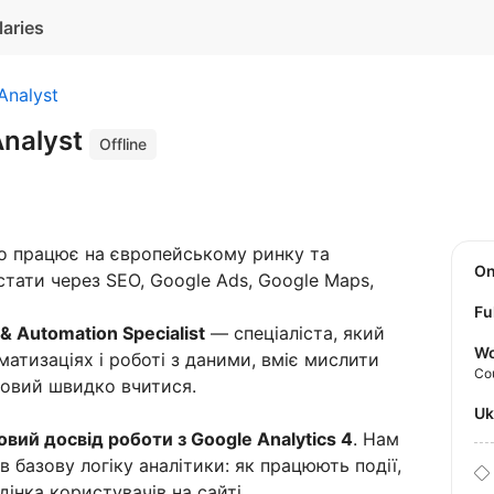
laries
Analyst
 Analyst
Offline
о працює на європейському ринку та
O
тати через SEO, Google Ads, Google Maps,
Fu
 & Automation Specialist
— спеціаліста, який
Wo
матизаціях і роботі з даними, вміє мислити
Co
товий швидко вчитися.
U
овий досвід роботи з Google Analytics 4
. Нам
 базову логіку аналітики: як працюють події,
дінка користувачів на сайті.