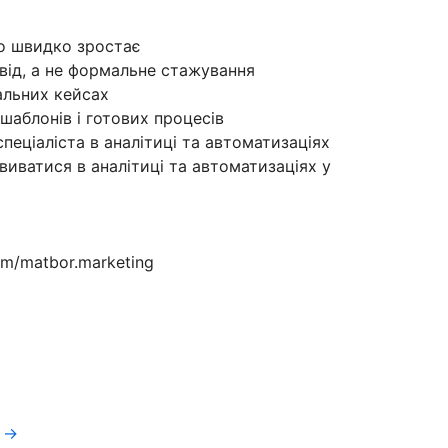
що швидко зростає
свід, а не формальне стажування
альних кейсах
 шаблонів і готових процесів
пеціаліста в аналітиці та автоматизаціях
иватися в аналітиці та автоматизаціях у
om/matbor.marketing
t →