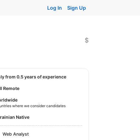
Log In
Sign Up
$
nly from 0.5 years of experience
ll Remote
rldwide
untries where we consider candidates
krainian Native
Web Analyst