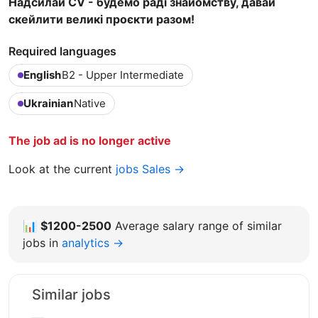
Надсилай CV - будемо раді знайомству, давай
скейлити великі проєкти разом!
Required languages
English
B2 - Upper Intermediate
Ukrainian
Native
The job ad is no longer active
Look at the current
jobs Sales →
📊
$1200-2500
Average salary range of similar
jobs in
analytics →
Similar jobs