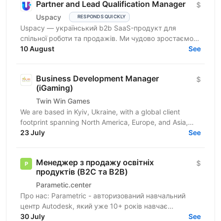
Partner and Lead Qualification Manager
$
Uspacy
RESPONDS QUICKLY
Uspacy — український b2b SaaS-продукт для
спільної роботи та продажів. Ми чудово зростаємо в
Україні, але прагнемо такої ж динаміки на
10 August
See
міжнародних ринках....
Business Development Manager
$
(iGaming)
Twin Win Games
We are based in Kyiv, Ukraine, with a global client
footprint spanning North America, Europe, and Asia,
Twin Win Games LLC is a professional development...
23 July
See
Менеджер з продажу освітніх
$
продуктів (B2C та B2B)
Parametic.center
Про нас: Parametric - авторизований навчальний
центр Autodesk, який уже 10+ років навчає
архітекторів, інженерів і проєктантів працювати в
30 July
See