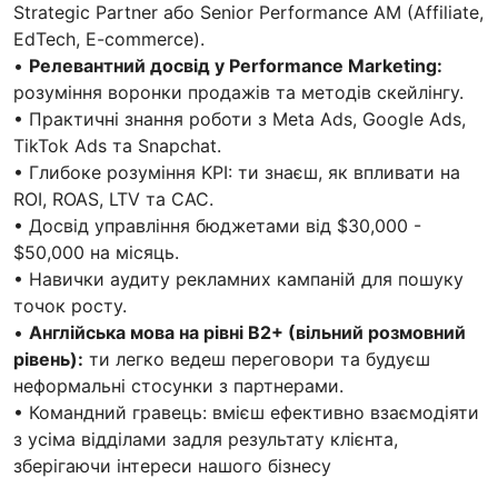
Strategic Partner або Senior Performance AM (Affiliate,
EdTech, E-commerce).
•
Релевантний досвід у Performance Marketing:
розуміння воронки продажів та методів скейлінгу.
• Практичні знання роботи з Meta Ads, Google Ads,
TikTok Ads та Snapchat.
• Глибоке розуміння KPI: ти знаєш, як впливати на
ROI, ROAS, LTV та CAC.
• Досвід управління бюджетами від $30,000 -
$50,000 на місяць.
• Навички аудиту рекламних кампаній для пошуку
точок росту.
•
Англійська мова на рівні B2+ (вільний розмовний
рівень):
ти легко ведеш переговори та будуєш
неформальні стосунки з партнерами.
• Командний гравець: вмієш ефективно взаємодіяти
з усіма відділами задля результату клієнта,
зберігаючи інтереси нашого бізнесу