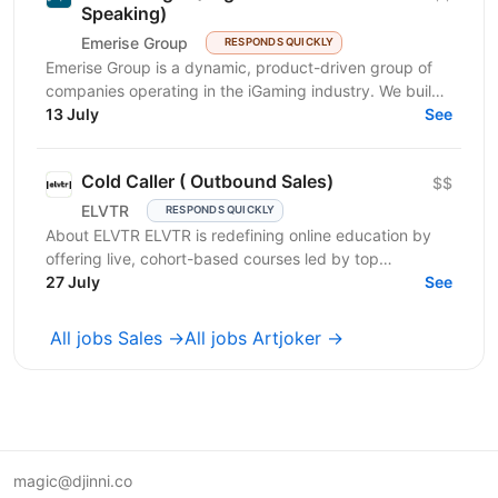
Speaking)
Emerise Group
RESPONDS QUICKLY
Emerise Group is a dynamic, product-driven group of
companies operating in the iGaming industry. We build
high-impact solutions that fuel innovation and...
13 July
See
Cold Caller ( Outbound Sales)
$$
ELVTR
RESPONDS QUICKLY
About ELVTR ELVTR is redefining online education by
offering live, cohort-based courses led by top
executives from global brands like Nike, Google,
27 July
See
Netflix,...
All jobs Sales →
All jobs Artjoker →
magic@djinni.co