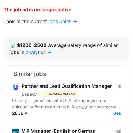
The job ad is no longer active
Look at the current
jobs Sales →
📊
$1200-2500
Average salary range of similar
jobs in
analytics →
Similar jobs
Partner and Lead Qualification Manager
$
Uspacy
RESPONDS QUICKLY
Uspacy — український b2b SaaS-продукт для
спільної роботи та продажів. Ми чудово зростаємо в
Україні, але прагнемо такої ж динаміки на
28 July
See
міжнародних ринках....
VIP Manager (English or German
$$