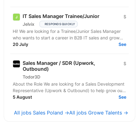
індустрії...
IT Sales Manager Trainee/Junior
$
Jelvix
RESPONDS QUICKLY
Hi! We are looking for a Trainee/Junior Sales Manager
who wants to start a career in B2B IT sales and grow
professionally in this field. This role is a...
20 July
See
Sales Manager / SDR (Upwork,
$
Outbound)
Todor3D
About the Role We are looking for a Sales Development
Representative (Upwork & Outbound) to help grow our
client acquisition channels through Upwork,...
5 August
See
All jobs Sales Poland →
All jobs Growe Talents →