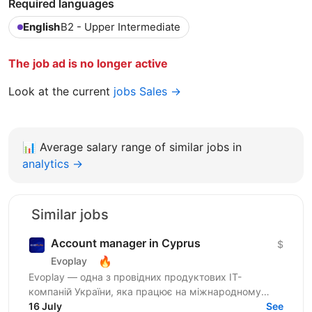
Required languages
English
B2 - Upper Intermediate
The job ad is no longer active
Look at the current
jobs Sales →
📊
Average salary range of similar jobs in
analytics →
Similar jobs
Account manager in Cyprus
$
🔥
Evoplay
Evoplay — одна з провідних продуктових IT-
компаній України, яка працює на міжнародному
ринку та створює комплексні B2B-рішення для
16 July
See