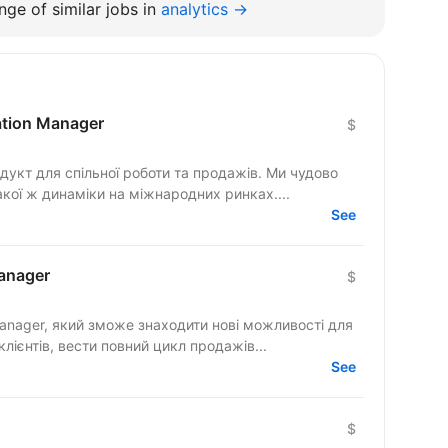
ge of similar jobs in
analytics →
cation Manager
$
гнемо такої ж динаміки на міжнародних ринках....
See
anager
$
anager, який зможе знаходити нові можливості для
клієнтів, вести повний цикл продажів...
See
$