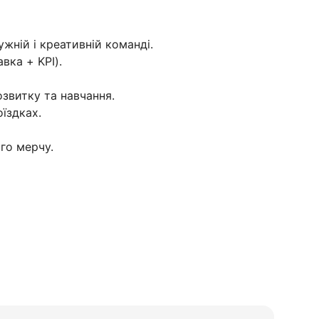
ужній і креативній команді.
вка + KPI).
звитку та навчання.
оїздках.
го мерчу.