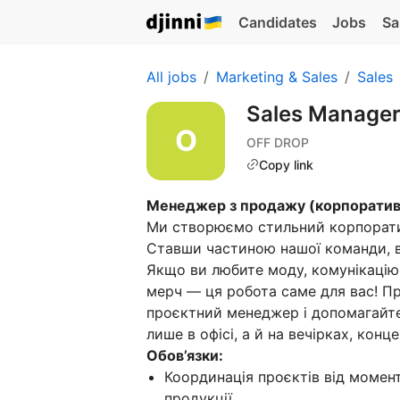
Candidates
Jobs
Sa
All jobs
Marketing & Sales
Sales
Sales Manage
OFF DROP
Copy link
Менеджер з продажу (корпоратив
Ми створюємо стильний корпоратив
Ставши частиною нашої команди, в
Якщо ви любите моду, комунікацію
мерч — ця робота саме для вас! П
проєктний менеджер і допомагайте
лише в офісі, а й на вечірках, конц
Обов’язки:
Координація проєктів від момен
продукції.