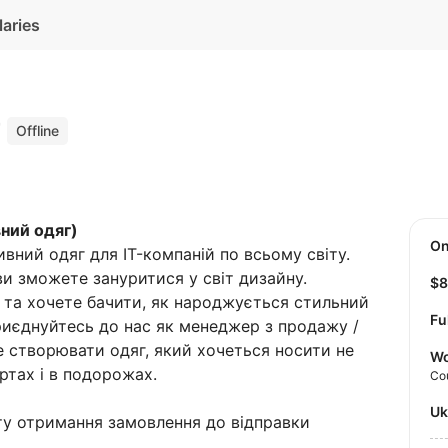
laries
r
Offline
ний одяг)
O
ний одяг для IT-компаній по всьому світу.
и зможете зануритися у світ дизайну.
$
 та хочете бачити, як народжується стильний
Fu
риєднуйтесь до нас як менеджер з продажу /
 створювати одяг, який хочеться носити не
Wo
ертах і в подорожах.
Co
U
ту отримання замовлення до відправки