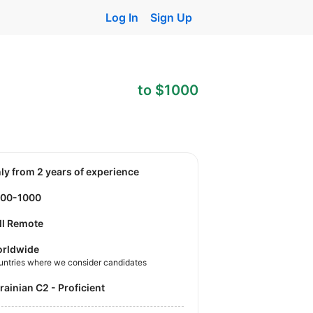
Log In
Sign Up
to $1000
nly from 2 years of experience
800-1000
ll Remote
rldwide
untries where we consider candidates
krainian C2 - Proficient