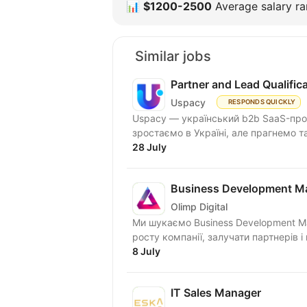
📊
$1200-2500
Average salary ran
Similar jobs
Partner and Lead Qualifi
Uspacy
RESPONDS QUICKLY
Uspacy — український b2b SaaS-продукт для спільної роботи та продажів. Ми чудово
зростаємо в Україні, але пра
28 July
Business Development M
Olimp Digital
Ми шукаємо Business Development M
росту компанії, залучати партнерів і 
8 July
IT Sales Manager