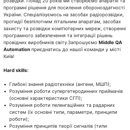
розвідки. Понад 20 років ми створюємо апаратні та
програмні рішення для посилення обороноздатності
України. Спеціалізуємось на засобах радіорозвідки,
протидії безпілотним літальним апаратам, засобах
захисту та розвідки комп’ютерних мереж, створенні
програмного забезпечення та інтеграції рішень
провідних виробників світу.Запрошуємо
Middle QA
Automation
приєднатись до нашої команди у місті
Київ!
Hard skills:
Глибокі знання радіотехніки (антени, МШП);
Розуміння роботи супергетеродинних приймачів
(основні характеристики СГП);
Розуміння роботи пеленгаційних та радарних
систем (їх основні типи, параметри, принципи
роботи);
Розуміння принципів теорії сигналів (типи