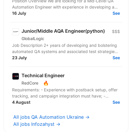
Position Overview We are looking for a Mid-Level QA
Automation Engineer with experience in developing and
maintaining automated tests for both web and...
16 July
See
Junior/Middle AQA Engineer(python)
$$$
GlobalLogic
Job Description 2+ years of developing and bolstering
automated QA systems and associated test strategies
Programming skills in Python Experience in...
23 July
See
Technical Engineer
🔥
RedCore
Requirements: - Experience with postback setup, offer
tracking, and campaign integration must have; -
Experience with retargeting pixels, tracking events,...
4 August
See
All jobs QA Automation Ukraine →
All jobs Infozahyst →