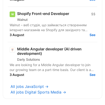
Shopify...
Shopify Front-end Developer
$$
Walnut
Walnut – веб студія, що займається створенням
інтернет-магазинів на Shopify для західного та
українського ринків. Ми шукаємо досвідченого
3 August
See
Shopify...
Middle Angular developer (AI driven
development)
Darly Solutions
We are looking for a Middle Angular developer to join
our growing team on a part-time basis. Our client is a
regulated Swiss wealth manager based in...
3 August
See
All jobs JavaScript →
All jobs Digital Sports Media →