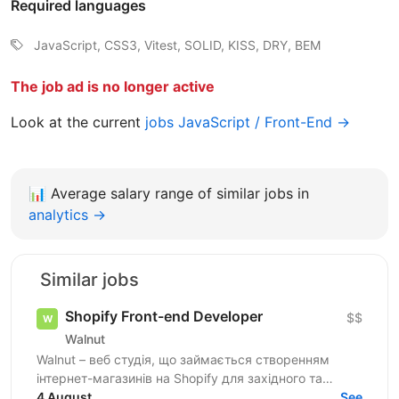
Required languages
JavaScript, CSS3, Vitest, SOLID, KISS, DRY, BEM
The job ad is no longer active
Look at the current
jobs JavaScript / Front-End →
📊
Average salary range of similar jobs in
analytics →
Similar jobs
Shopify Front-end Developer
$$
Walnut
Walnut – веб студія, що займається створенням
інтернет-магазинів на Shopify для західного та
українського ринків. Ми шукаємо досвідченого
4 August
See