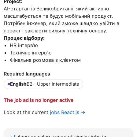
Project:
AI-стартап із Великобританії, який активно
масштабується та будує мобільний продукт.
Потрібен інженер, який зможе швидко увійти в
проєкт і закласти сильну технічну основу.
Процес відбору:
HR інтерв’ю
Технічне інтерв’ю
Фінальна розмова з клієнтом
Required languages
English
B2 - Upper Intermediate
The job ad is no longer active
Look at the current
jobs React.js →
📊
Average salary range of similar jobs in