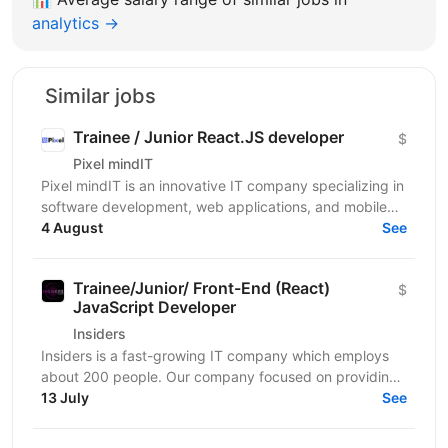
analytics →
Similar jobs
Trainee / Junior React.JS developer
$
Pixel mindIT
Pixel mindIT is an innovative IT company specializing in
software development, web applications, and mobile
apps. We bring together a team of professionals...
4 August
See
Trainee/Junior/ Front-End (React)
$
JavaScript Developer
Insiders
Insiders is a fast-growing IT company which employs
about 200 people. Our company focused on providing
innovative digital services and cutting-edge...
13 July
See