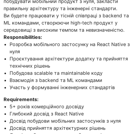
побудувати мобільний продукт з нуля, закласти
правильну архітектуру та інженерні стандарти.
Ви будете працювати у тісній співпраці з backend та
ML командами, створюючи high-tech продукт у
середовищі з високим темпом та невизначеністю.
Responsibilities:
Розробка мобільного застосунку на React Native з
нуля
Проєктування архітектури додатку та прийняття
технічних рішень
Побудова scalable та maintainable коду
Взаємодія з backend та ML командами
Участь у формуванні інженерних стандартів
Requirements:
5+ років комерційного досвіду
Глибокий досвід з React Native
Досвід побудови мобільних застосунків з нуля
Досвід прийняття архітектурних рішень