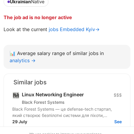
Ukrainian
Native
The job ad is no longer active
Look at the current
jobs Embedded Kyiv→
📊
Average salary range of similar jobs in
analytics →
Similar jobs
Linux Networking Engineer
$$$
Black Forest Systems
Black Forest Systems — це defense-tech стартап,
який створює безпілотні системи для піхоти,
спроєктовані для реальних бойових умов. Наші
29 July
See
рішення поєднують...