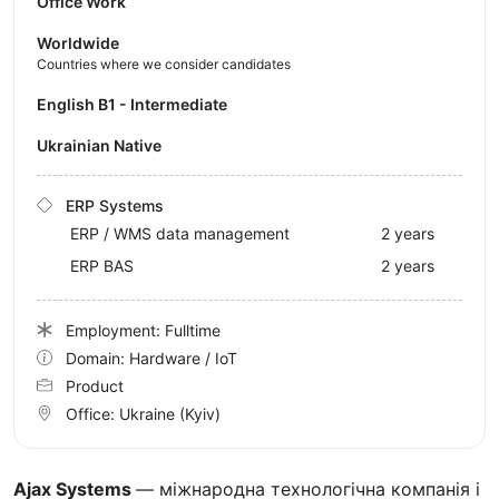
Office Work
Worldwide
Countries where we consider candidates
English B1 - Intermediate
Ukrainian Native
ERP Systems
ERP / WMS data management
2 years
ERP BAS
2 years
Employment: Fulltime
Domain: Hardware / IoT
Product
Office:
Ukraine
(Kyiv)
Ajax Systems
— міжнародна технологічна компанія і