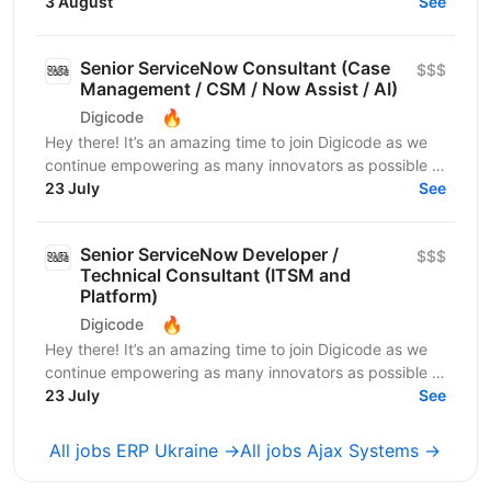
автоматизованого обміну даними між ERP/
3 August
See
бухгалтерськими системами та...
Senior ServiceNow Consultant (Case
$$$
Management / CSM / Now Assist / AI)
🔥
Digicode
Hey there! It’s an amazing time to join Digicode as we
continue empowering as many innovators as possible to
change the world. We deliver outstanding...
23 July
See
Senior ServiceNow Developer /
$$$
Technical Consultant (ITSM and
Platform)
🔥
Digicode
Hey there! It’s an amazing time to join Digicode as we
continue empowering as many innovators as possible to
change the world. We deliver outstanding...
23 July
See
All jobs ERP Ukraine →
All jobs Ajax Systems →