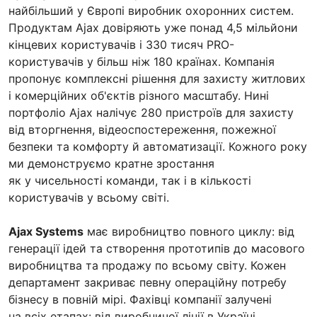
найбільший у Європі виробник охоронних систем.
Продуктам Ajax довіряють уже понад 4,5 мільйони
кінцевих користувачів і 330 тисяч PRO-
користувачів у більш ніж 180 країнах. Компанія
пропонує комплексні рішення для захисту житлових
і комерційних об'єктів різного масштабу. Нині
портфоліо Ajax налічує 280 пристроїв для захисту
від вторгнення, відеоспостереження, пожежної
безпеки та комфорту й автоматизації. Кожного року
ми демонструємо кратне зростання
як у чисельності команди, так і в кількості
користувачів у всьому світі.
Ajax Systems
має виробництво повного циклу: від
генерації ідей та створення прототипів до масового
виробництва та продажу по всьому світу. Кожен
департамент закриває певну операційну потребу
бізнесу в повній мірі. Фахівці компанії залучені
на всіх етапах: від виробничої лінії в Україні