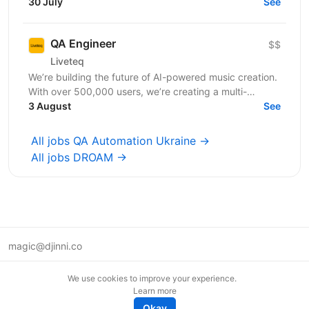
success in product releases, strong hands-on skills...
30 July
See
QA Engineer
$$
Liveteq
We’re building the future of AI-powered music creation.
With over 500,000 users, we’re creating a multi-
language AI platform that empowers music creators,...
3 August
See
All jobs QA Automation Ukraine →
All jobs DROAM →
magic@djinni.co
Terms of Use
We use cookies to improve your experience.
Suggest an idea
Learn more
Remote tech jobs in Europe
Okay