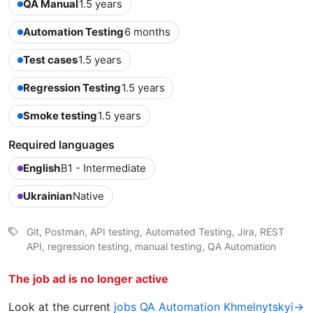
QA Manual
1.5 years
Automation Testing
6 months
Test cases
1.5 years
Regression Testing
1.5 years
Smoke testing
1.5 years
Required languages
English
B1 - Intermediate
Ukrainian
Native
Git, Postman, API testing, Automated Testing, Jira, REST
API, regression testing, manual testing, QA Automation
The job ad is no longer active
Look at the current
jobs QA Automation Khmelnytskyi→