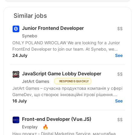
Similar jobs
Junior Frontend Developer
$$
Synebo
ONLY POLAND WROCLAW We are looking for a Junior
FrontEnd Developer to join our team. At Synebo, we
deliver Salesforce solutions with quality,...
24 July
See
JavaScript Game Lobby Developer
$$
JetArt Games
RESPONDS QUICKLY
JetArt Games – сучасна продуктова компанія у сфері
GameDev, що створює інноваційні ігрові рішення.
Шукаємо JavaScript Developer, якому затісно в
16 July
See
рамках...
Front-end Developer (Vue.JS)
$$
🔥
Evoplay
Наш проєкт - Digital Marketing Service, масштабна