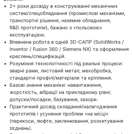
2+ роки досвіду в конструюванні механічних
систем/спецобладнання (промислові механізми,
транспортні рішення, наземне обладнання,
R&D прототипи), бажано з «польовою»
експлуатацією.
Впевнена робота в одній 3D-САПР (SolidWorks /
Inventor / Fusion 360 / Siemens NX) та оформлення
креслень/специфікацій.
Розуміння технологічності під реальні процеси:
зварні рами, листовий метал, мехобробка,
стандартні профілі/матеріали та кріплення.
Базові знання механіки: навантаження,
жорсткість, вібрації на прикладному рівні;
допуски/посадки, базування, зазори.
Практичний досвід складання/налагодження
прототипів і усунення проблем «на місці»
(перекоси, люфти, заклинювання, розхитування
з’єднань).