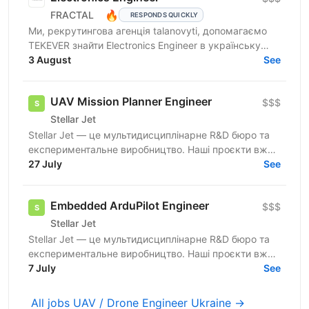
🔥
FRACTAL
RESPONDS QUICKLY
Ми, рекрутингова агенція talanovyti, допомагаємо
TEKEVER знайти Electronics Engineer в українську
інженерну команду. TEKEVER — європейська
3 August
See
defence tech...
UAV Mission Planner Engineer
$$$
Stellar Jet
Stellar Jet — це мультидисциплінарне R&D бюро та
експериментальне виробництво. Наші проєкти вже
довели свою ефективність, і ми продовжуємо
27 July
See
активну роботу...
Embedded ArduPilot Engineer
$$$
Stellar Jet
Stellar Jet — це мультидисциплінарне R&D бюро та
експериментальне виробництво. Наші проєкти вже
довели свою ефективність, і ми продовжуємо
7 July
See
активну роботу...
All jobs UAV / Drone Engineer Ukraine →