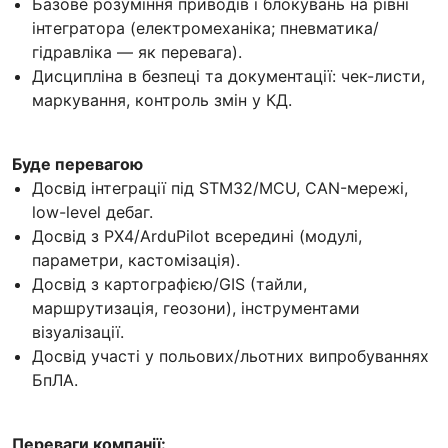
Базове розуміння приводів і блокувань на рівні
інтегратора (електромеханіка; пневматика/
гідравліка — як перевага).
Дисципліна в безпеці та документації: чек-листи,
маркування, контроль змін у КД.
Буде перевагою
Досвід інтеграції під STM32/MCU, CAN-мережі,
low-level дебаг.
Досвід з PX4/ArduPilot всередині (модулі,
параметри, кастомізація).
Досвід з картографією/GIS (тайли,
маршрутизація, геозони), інструментами
візуалізації.
Досвід участі у польових/льотних випробуваннях
БпЛА.
Переваги компанії: