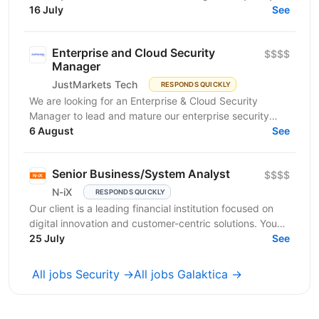
a key role in the success of its clients, which...
16 July
See
Enterprise and Cloud Security
$$$$
Manager
JustMarkets Tech
RESPONDS QUICKLY
We are looking for an Enterprise & Cloud Security
Manager to lead and mature our enterprise security
function across cloud, network, identity, endpoint,
6 August
See
and...
Senior Business/System Analyst
$$$$
N-iX
RESPONDS QUICKLY
Our client is a leading financial institution focused on
digital innovation and customer-centric solutions. You
will join a cross-functional Agile squad...
25 July
See
All jobs Security →
All jobs Galaktica →