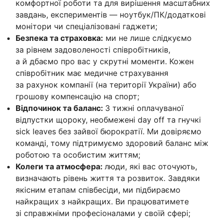
комфортної роботи та для вирішення масштабних
завдань, експериментів — ноутбук/ПК/додаткові
монітори чи спеціалізовані гаджети;
Безпека та страховка:
ми не лише слідкуємо
за рівнем задоволеності співробітників,
а й дбаємо про вас у скрутні моменти. Кожен
співробітник має медичне страхування
за рахунок компанії (на території України) або
грошову компенсацію на спорт;
Відпочинок та баланс:
3 тижні оплачуваної
відпустки щороку, необмежені day off та гнучкі
sick leaves без зайвої бюрократії. Ми довіряємо
команді, тому підтримуємо здоровий баланс між
роботою та особистим життям;
Колеги та атмосфера:
люди, які вас оточують,
визначають рівень життя та розвиток. Завдяки
якісним етапам співбесіди, ми підбираємо
найкращих з найкращих. Ви працюватимете
зі справжніми професіоналами у своїй сфері;