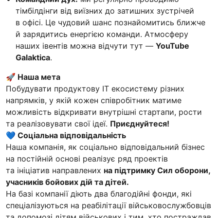
тімбілдінги від виїзних до затишних зустрічей
в офісі. Це чудовий шанс познайомитись ближче
й зарядитись енергією команди. Атмосферу
наших івентів можна відчути тут —
YouTube
Galaktica
.
🚀 Наша мета
Побудувати продуктову IT екосистему різних
напрямків, у якій кожен співробітник матиме
можливість відкривати внутрішні стартапи, рости
та реалізовувати свої ідеї.
Приєднуйтеся!
💙 Соціальна відповідальність
Наша компанія, як соціально відповідальний бізнес
на постійній основі реалізує ряд проектів
та ініціатив направлених
на підтримку Сил оборони,
учасників бойових дій та дітей.
На базі компанії діють два благодійні фонди, які
спеціалізуються на реабілітації військовослужбовців
та допомозі дітям військових і тим, хто постраждав