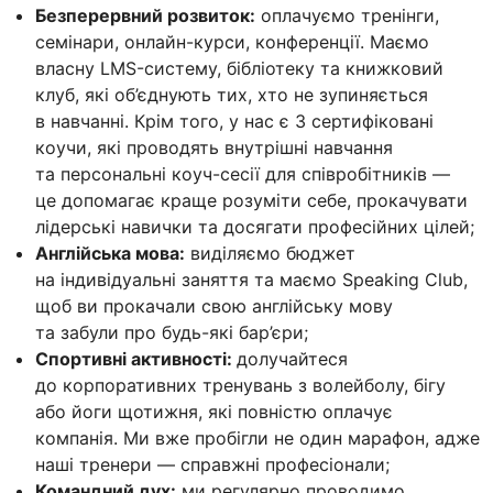
Безперервний розвиток:
оплачуємо тренінги,
семінари, онлайн-курси, конференції. Маємо
власну LMS-систему, бібліотеку та книжковий
клуб, які об’єднують тих, хто не зупиняється
в навчанні. Крім того, у нас є 3 сертифіковані
коучи, які проводять внутрішні навчання
та персональні коуч-сесії для співробітників —
це допомагає краще розуміти себе, прокачувати
лідерські навички та досягати професійних цілей;
Англійська мова:
виділяємо бюджет
на індивідуальні заняття та маємо Speaking Club,
щоб ви прокачали свою англійську мову
та забули про будь-які бар’єри;
Спортивні активності:
долучайтеся
до корпоративних тренувань з волейболу, бігу
або йоги щотижня, які повністю оплачує
компанія. Ми вже пробігли не один марафон, адже
наші тренери — справжні професіонали;
Командний дух:
ми регулярно проводимо