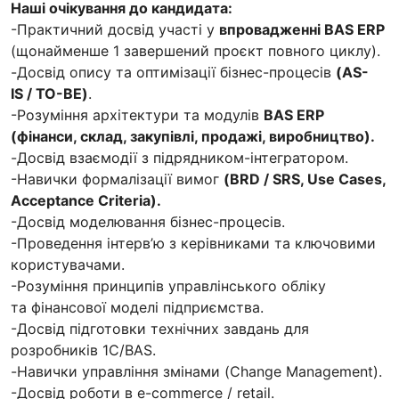
Наші очікування до кандидата:
-Практичний досвід участі у
впровадженні BAS ERP
(щонайменше 1 завершений проєкт повного циклу).
-Досвід опису та оптимізації бізнес-процесів
(AS-
IS / TO-BE)
.
-Розуміння архітектури та модулів
BAS ERP
(фінанси, склад, закупівлі, продажі, виробництво).
-Досвід взаємодії з підрядником-інтегратором.
-Навички формалізації вимог
(BRD / SRS, Use Cases,
Acceptance Criteria).
-Досвід моделювання бізнес-процесів.
-Проведення інтерв’ю з керівниками та ключовими
користувачами.
-Розуміння принципів управлінського обліку
та фінансової моделі підприємства.
-Досвід підготовки технічних завдань для
розробників 1C/BAS.
-Навички управління змінами (Change Management).
-Досвід роботи в e-commerce / retail.