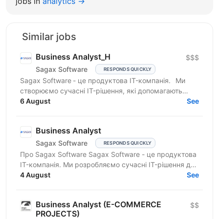
jobs in
analytics →
Similar jobs
Business Analyst_H
$$$
Sagax Software
RESPONDS QUICKLY
Sagax Software - це продуктова IT-компанія. Ми
створюємо сучасні IT-рішення, які допомагають
вдосконалювати роботу ринку страхування, і
6 August
See
прагнемо досягти...
Business Analyst
Sagax Software
RESPONDS QUICKLY
Про Sagax Software Sagax Software - це продуктова
IT-компанія. Ми розробляємо сучасні IT-рішення для
ринку страхування, які допомагають нашим
4 August
See
клієнтам...
Business Analyst (E-COMMERCE
$$
PROJECTS)